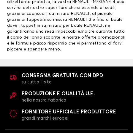
altrettanto protetto, la vostra RENAULT MEGANE 4 può
servirsi del nostro saper fare che si estende ai sedili,
grazie ai
coprisedili au misura RENAULT
, al pianale
grazie ai
tappetini su misura RENAULT
3 e fino al baule
dove i tappetini su misura per baule RENAULT, ne
garantiranno una resa impeccabile.Inoltre durante tutto
il corso dell’anno scoprite le nostre offerte promozionali
e le formule pacco risparmio che vi permettono di farvi
piacere e spendere meno.
CONSEGNA GRATUITA CON DPD
su tutto il sito
PRODUZIONE E QUALITÀ U.E.
nella nostra fabbrica
FORNITORE UFFICIALE PRODUTTORE
grandi marchi europei