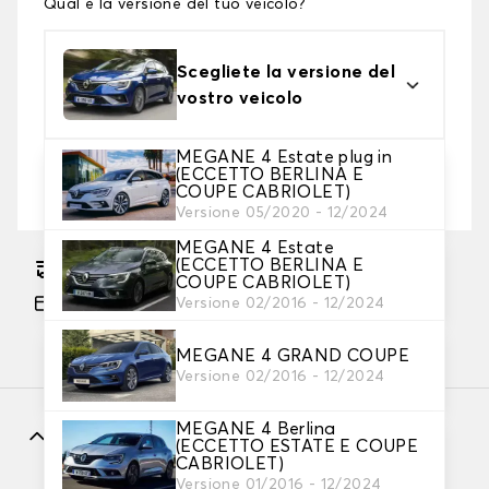
Qual è la versione del tuo veicolo?
Scegliete la versione del
vostro veicolo
MEGANE 4 Estate plug in
2. Livello di protezione
(ECCETTO BERLINA E
COUPE CABRIOLET)
Scegli il telo protettivo adatto alle tue esigenze
Versione 05/2020 - 12/2024
MEGANE 4 Estate
(ECCETTO BERLINA E
Consegna gratuita stimata su 18/08/2026
COUPE CABRIOLET)
Pagamento in 3x gratuito, a partire da 60 euro
Versione 02/2016 - 12/2024
di acquisto.
MEGANE 4 GRAND COUPE
Versione 02/2016 - 12/2024
MEGANE 4 Berlina
Caratteristiche
(ECCETTO ESTATE E COUPE
CABRIOLET)
Versione 01/2016 - 12/2024