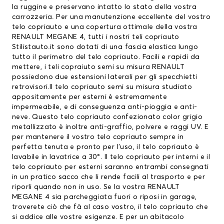
la ruggine e preservano intatto lo stato della vostra
carrozzeria. Per una manutenzione eccellente del vostro
telo copriauto
e una copertura ottimale della vostra
RENAULT MEGANE 4, tutti i nostri teli copriauto
Stilistauto.it sono dotati di una fascia elastica lungo
tutto il perimetro del telo copriauto. Facili e rapidi da
mettere, i teli copraiuto semi su misura RENAULT
possiedono due estensioni laterali per gli specchietti
retrovisori.Il telo copriauto semi su misura studiato
appositamente per esterni è estremamente
impermeabile, e di conseguenza anti-pioggia e anti-
neve. Questo telo copriauto confezionato color grigio
metallizzato è inoltre anti-graffio, polvere e raggi UV. E
per mantenere il vostro telo copriauto sempre in
perfetta tenuta e pronto per l’uso, il telo copriauto è
lavabile in lavatrice a 30°. Il telo copriauto per interni e il
telo copriauto per esterni saranno entrambi consegnati
in un pratico sacco che li rende facili al trasporto e per
riporli quando non in uso. Se la vostra RENAULT
MEGANE 4 sia parcheggiata fuori o riposi in garage,
troverete ciò che fà al caso vostro, il telo copriauto che
si addice alle vostre esigenze. E per un abitacolo