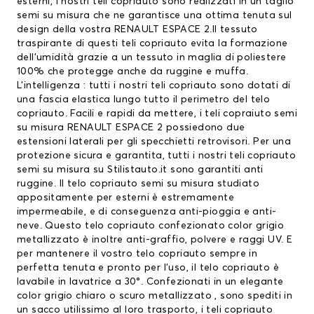
esterni, i nostri teli copriauto sono realizzati in un taglio
semi su misura che ne garantisce una ottima tenuta sul
design della vostra RENAULT ESPACE 2.Il tessuto
traspirante di questi teli copriauto evita la formazione
dell’umidità grazie a un tessuto in maglia di poliestere
100% che protegge anche da ruggine e muffa.
L’intelligenza : tutti i nostri teli copriauto sono dotati di
una fascia elastica lungo tutto il perimetro del telo
copriauto. Facili e rapidi da mettere, i teli copraiuto semi
su misura RENAULT ESPACE 2 possiedono due
estensioni laterali per gli specchietti retrovisori. Per una
protezione sicura e garantita, tutti i nostri teli copriauto
semi su misura su Stilistauto.it sono garantiti anti
ruggine. Il telo copriauto semi su misura studiato
appositamente per esterni è estremamente
impermeabile, e di conseguenza anti-pioggia e anti-
neve. Questo telo copriauto confezionato color grigio
metallizzato è inoltre anti-graffio, polvere e raggi UV. E
per mantenere il vostro telo copriauto sempre in
perfetta tenuta e pronto per l’uso, il telo copriauto è
lavabile in lavatrice a 30°. Confezionati in un elegante
color grigio chiaro o scuro metallizzato , sono spediti in
un sacco utilissimo al loro trasporto, i teli copriauto