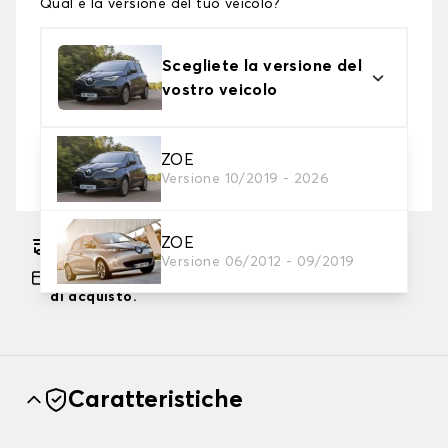
Qual è la versione del tuo veicolo?
Scegliete la versione del
vostro veicolo
2. Livello di protezione
ZOE
Versione 10/2019 - 2026
Scegli il telo protettivo adatto alle tue esigenze
ZOE
Consegna gratuita stimata su 17/08/2026
Versione 06/2012 - 09/2019
Pagamento in 3x gratuito, a partire da 60 euro
di acquisto.
Caratteristiche