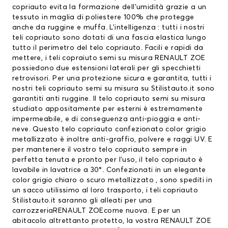
copriauto evita la formazione dell’umidità grazie a un
tessuto in maglia di poliestere 100% che protegge
anche da ruggine e muffa. L’intelligenza : tutti i nostri
teli copriauto sono dotati di una fascia elastica lungo
tutto il perimetro del telo copriauto. Facili e rapidi da
mettere, i teli copraiuto semi su misura RENAULT ZOE
possiedono due estensioni laterali per gli specchietti
retrovisori. Per una protezione sicura e garantita, tutti i
nostri teli copriauto semi su misura su Stilistauto.it sono
garantiti anti ruggine. Il telo copriauto semi su misura
studiato appositamente per esterni è estremamente
impermeabile, e di conseguenza anti-pioggia e anti-
neve. Questo telo copriauto confezionato color grigio
metallizzato è inoltre anti-graffio, polvere e raggi UV. E
per mantenere il vostro telo copriauto sempre in
perfetta tenuta e pronto per l’uso, il telo copriauto è
lavabile in lavatrice a 30°. Confezionati in un elegante
color grigio chiaro o scuro metallizzato , sono spediti in
un sacco utilissimo al loro trasporto, i teli copriauto
Stilistauto.it saranno gli alleati per una
carrozzeriaRENAULT ZOEcome nuova. E per un
abitacolo altrettanto protetto, la vostra RENAULT ZOE