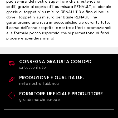
può servirsi del nostro saper fare che si estende ai
sedili, grazie ai
coprisedili au misura RENAULT
, al pianale
grazie ai
tappetini su misura RENAULT
3 e fino al baule
dove i tappetini su misura per baule RENAULT ne
garantiranno una resa impeccabile.Inoltre durante tutto
il corso dell’anno scoprite le nostre offerte promozionali
e le formule pacco risparmio che vi permettono di farvi
piacere e spendere meno!
CONSEGNA GRATUITA CON DPD
su tutto il sito
PRODUZIONE E QUALITÀ U.E.
nella nostra fabbrica
FORNITORE UFFICIALE PRODUTTORE
grandi marchi europei