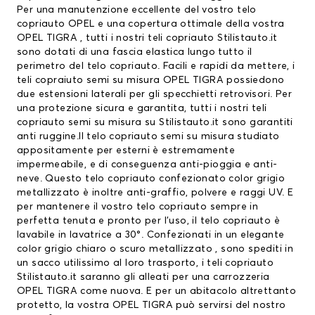
Per una manutenzione eccellente del vostro
telo
copriauto OPEL
e una copertura ottimale della vostra
OPEL TIGRA , tutti i nostri teli copriauto Stilistauto.it
sono dotati di una fascia elastica lungo tutto il
perimetro del telo copriauto. Facili e rapidi da mettere, i
teli copraiuto semi su misura OPEL TIGRA possiedono
due estensioni laterali per gli specchietti retrovisori. Per
una protezione sicura e garantita, tutti i nostri teli
copriauto semi su misura su Stilistauto.it sono garantiti
anti ruggine.Il telo copriauto semi su misura studiato
appositamente per esterni è estremamente
impermeabile, e di conseguenza anti-pioggia e anti-
neve. Questo telo copriauto confezionato color grigio
metallizzato è inoltre anti-graffio, polvere e raggi UV. E
per mantenere il vostro telo copriauto sempre in
perfetta tenuta e pronto per l’uso, il telo copriauto è
lavabile in lavatrice a 30°. Confezionati in un elegante
color grigio chiaro o scuro metallizzato , sono spediti in
un sacco utilissimo al loro trasporto, i teli copriauto
Stilistauto.it saranno gli alleati per una carrozzeria
OPEL TIGRA come nuova. E per un abitacolo altrettanto
protetto, la vostra OPEL TIGRA può servirsi del nostro