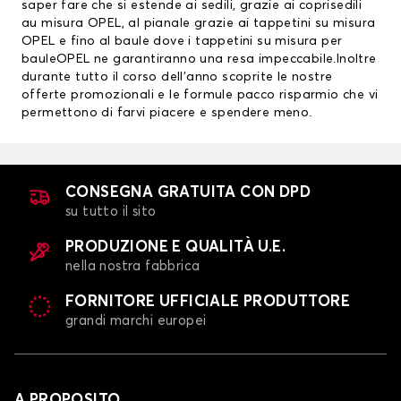
saper fare che si estende ai sedili, grazie ai
coprisedili
au misura OPEL
, al pianale grazie ai
tappetini su misura
OPEL
e fino al baule dove i tappetini su misura per
bauleOPEL ne garantiranno una resa impeccabile.Inoltre
durante tutto il corso dell’anno scoprite le nostre
offerte promozionali e le formule pacco risparmio che vi
permettono di farvi piacere e spendere meno.
CONSEGNA GRATUITA CON DPD
su tutto il sito
PRODUZIONE E QUALITÀ U.E.
nella nostra fabbrica
FORNITORE UFFICIALE PRODUTTORE
grandi marchi europei
A PROPOSITO