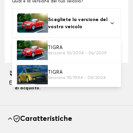
Qual è la versione del tuo veicolo?
Scegliete la versione del
vostro veicolo
2. Livello di protezione
TIGRA
Versione 10/2004 - 06/2009
Scegli il telo protettivo adatto alle tue esigenze
TIGRA
Consegna gratuita stimata su 14/08/2026
Versione 10/1994 - 09/2004
Pagamento in 3x gratuito, a partire da 60 euro
di acquisto.
Caratteristiche