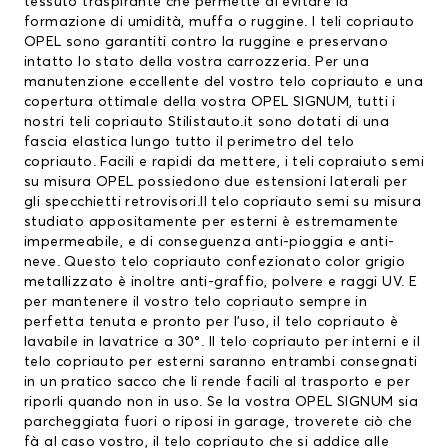
tessuto traspirante che permette di evitare la
formazione di umidità, muffa o ruggine. I
teli copriauto
OPEL
sono garantiti contro la ruggine e preservano
intatto lo stato della vostra carrozzeria. Per una
manutenzione eccellente del vostro
telo copriauto
e una
copertura ottimale della vostra OPEL SIGNUM, tutti i
nostri teli copriauto Stilistauto.it sono dotati di una
fascia elastica lungo tutto il perimetro del telo
copriauto. Facili e rapidi da mettere, i teli copraiuto semi
su misura OPEL possiedono due estensioni laterali per
gli specchietti retrovisori.Il telo copriauto semi su misura
studiato appositamente per esterni è estremamente
impermeabile, e di conseguenza anti-pioggia e anti-
neve. Questo telo copriauto confezionato color grigio
metallizzato è inoltre anti-graffio, polvere e raggi UV. E
per mantenere il vostro telo copriauto sempre in
perfetta tenuta e pronto per l’uso, il telo copriauto è
lavabile in lavatrice a 30°. Il telo copriauto per interni e il
telo copriauto per esterni saranno entrambi consegnati
in un pratico sacco che li rende facili al trasporto e per
riporli quando non in uso. Se la vostra OPEL SIGNUM sia
parcheggiata fuori o riposi in garage, troverete ciò che
fà al caso vostro, il telo copriauto che si addice alle