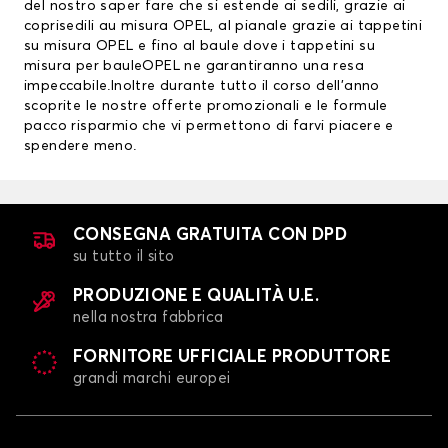
del nostro saper fare che si estende ai sedili, grazie ai
coprisedili au misura OPEL
, al pianale grazie ai
tappetini
su misura OPEL
e fino al baule dove i tappetini su
misura per bauleOPEL ne garantiranno una resa
impeccabile.Inoltre durante tutto il corso dell’anno
scoprite le nostre offerte promozionali e le formule
pacco risparmio che vi permettono di farvi piacere e
spendere meno.
CONSEGNA GRATUITA CON DPD
su tutto il sito
PRODUZIONE E QUALITÀ U.E.
nella nostra fabbrica
FORNITORE UFFICIALE PRODUTTORE
grandi marchi europei