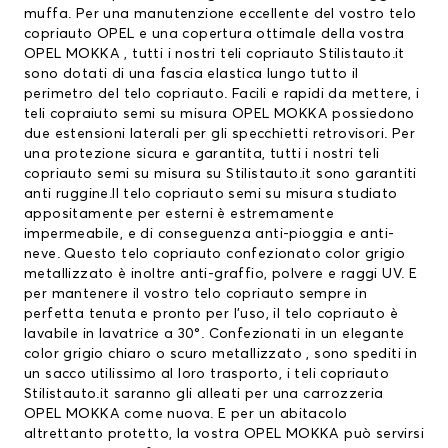
muffa. Per una manutenzione eccellente del vostro
telo
copriauto OPEL
e una copertura ottimale della vostra
OPEL MOKKA , tutti i nostri teli copriauto Stilistauto.it
sono dotati di una fascia elastica lungo tutto il
perimetro del telo copriauto. Facili e rapidi da mettere, i
teli copraiuto semi su misura OPEL MOKKA possiedono
due estensioni laterali per gli specchietti retrovisori. Per
una protezione sicura e garantita, tutti i nostri teli
copriauto semi su misura su Stilistauto.it sono garantiti
anti ruggine.Il telo copriauto semi su misura studiato
appositamente per esterni è estremamente
impermeabile, e di conseguenza anti-pioggia e anti-
neve. Questo telo copriauto confezionato color grigio
metallizzato è inoltre anti-graffio, polvere e raggi UV. E
per mantenere il vostro telo copriauto sempre in
perfetta tenuta e pronto per l’uso, il telo copriauto è
lavabile in lavatrice a 30°. Confezionati in un elegante
color grigio chiaro o scuro metallizzato , sono spediti in
un sacco utilissimo al loro trasporto, i teli copriauto
Stilistauto.it saranno gli alleati per una carrozzeria
OPEL MOKKA come nuova. E per un abitacolo
altrettanto protetto, la vostra OPEL MOKKA può servirsi