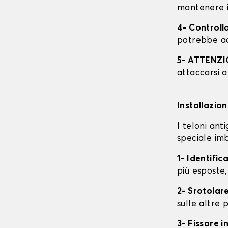
mantenere i
4- Controll
potrebbe ac
5- ATTENZ
attaccarsi a
Installazio
I teloni an
speciale imb
1- Identific
più esposte,
2- Srotolare
sulle altre p
3- Fissare 