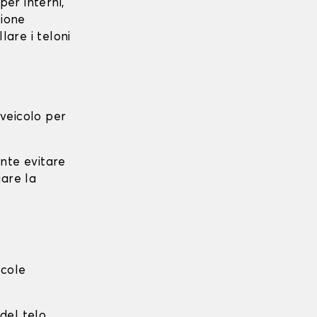
per interni,
zione
lare i teloni
l veicolo per
ante evitare
iare la
ccole
del telo.