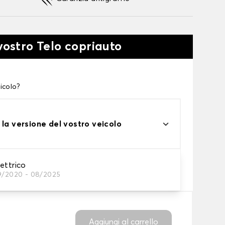
vostro Telo copriauto
icolo?
 la versione del vostro veicolo
one
ettrico
9/2020 - 08/2025
tto alle tue esigenze
Aggiungi al carrello