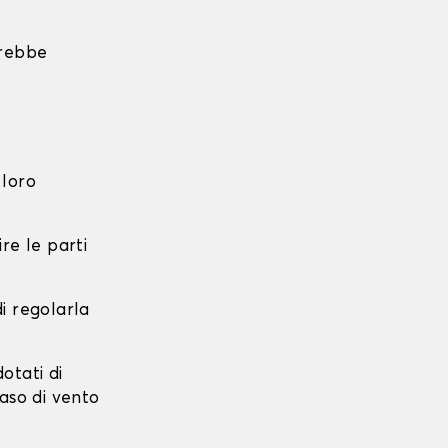
trebbe
 loro
re le parti
di regolarla
dotati di
caso di vento