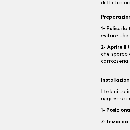
della tua au
Preparazion
1- Pulisci l
evitare che
2- Aprire i
che sporco o
carrozzeria
Installazion
I teloni da 
aggressioni 
1- Posiziona
2- Inizia da