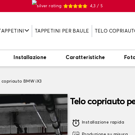
4,3 / 5
TAPPETINI
TAPPETINI PER BAULE
TELO COPRIAUT
Installazione
Caratteristiche
Fot
o copriauto BMW iX3
Telo copriauto 
Installazione rapida
Produzione su misura