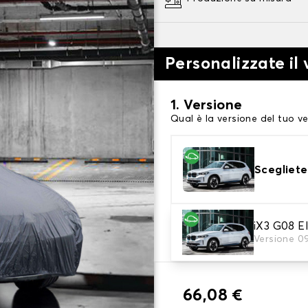
Personalizzate il 
1. Versione
Qual è la versione del tuo ve
Scegliete
2. Livello di protezi
iX3 G08 El
Versione 0
Scegli il telo protettivo ada
66,08 €