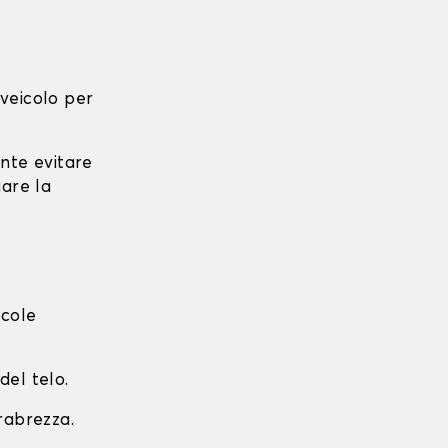
l veicolo per
ante evitare
iare la
ccole
del telo.
arabrezza.