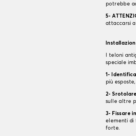
potrebbe ac
5- ATTENZ
attaccarsi a
Installazio
I teloni an
speciale imb
1- Identific
più esposte,
2- Srotolare
sulle altre p
3- Fissare 
elementi di 
forte.