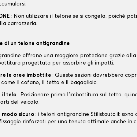
cumularsi.
IONE
: Non utilizzare il telone se si congela, poiché po
lla carrozzeria.
ne di un telone antigrandine
tigrandine offrono una maggiore protezione grazie alla
ottitura progettata per assorbire gli impatti.
are le aree imbottite
: Queste sezioni dovrebbero copri
 come il cofano, il tetto e il bagagliaio.
 il telo
: Posizionare prima l'imbottitura sul tetto, quin
arti del veicolo.
in modo sicuro
: i teloni antigrandine Stilistauto.it sono 
fissaggio rinforzati per una tenuta ottimale anche in 