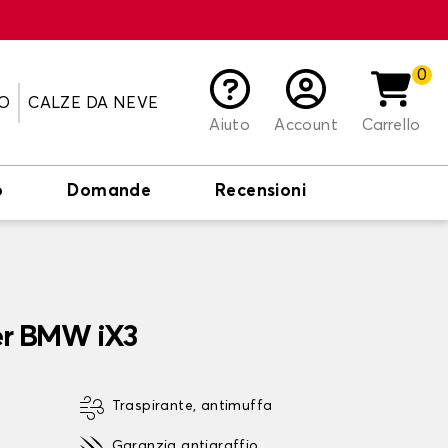
0
O
CALZE DA NEVE
Aiuto
Account
Carrello
o
Domande
Recensioni
per BMW iX3
Traspirante, antimuffa
Garanzia antigraffio