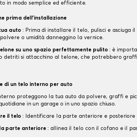
to in modo semplice ed efficiente.
e prima dell'installazione
a tua auto
: Prima di installare il telo, pulisci e asciuga i
 polvere o umidità danneggino la vernice.
l telone su uno spazio perfettamente pulito
: è import
 detriti si attacchino al telone, che potrebbero graff
e di un telo interno per auto
interno proteggono la tua auto da polvere, graffi e pi
quotidiane in un garage o in uno spazio chiuso.
re il telo
: Identificare la parte anteriore e posteriore 
lla parte anteriore
: allinea il telo con il cofano e il p