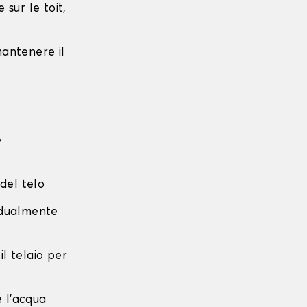
sur le toit,
 mantenere il
e
 del telo
radualmente
 il telaio per
e l'acqua