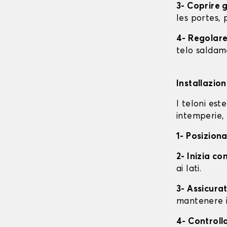
3- Coprire 
les portes, p
4- Regolare 
telo saldame
Installazio
I teloni est
intemperie, 
1- Posiziona
2- Inizia con
ai lati.
3- Assicurat
mantenere i
4- Controll