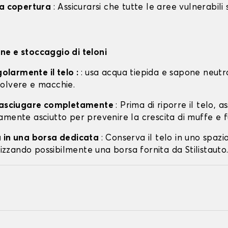
la copertura
: Assicurarsi che tutte le aree vulnerabili
e e stoccaggio di teloni
egolarmente il telo :
: usa acqua tiepida e sapone neutr
olvere e macchie.
o asciugare completamente
: Prima di riporre il telo, a
amente asciutto per prevenire la crescita di muffe e f
 in una borsa dedicata
: Conserva il telo in uno spazi
ilizzando possibilmente una borsa fornita da Stilistauto.i