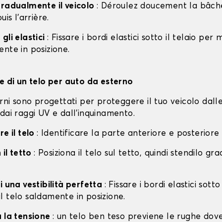
gradualmente il veicolo
: Déroulez doucement la bâche 
uis l'arrière.
gli elastici
: Fissare i bordi elastici sotto il telaio per
nte in posizione.
ne di un telo per auto da esterno
erni sono progettati per proteggere il tuo veicolo dall
dai raggi UV e dall'inquinamento.
re il telo
: Identificare la parte anteriore e posteriore
 il tetto
: Posiziona il telo sul tetto, quindi stendilo g
i una vestibilità perfetta
: Fissare i bordi elastici sotto
l telo saldamente in posizione.
a la tensione
: un telo ben teso previene le rughe dov