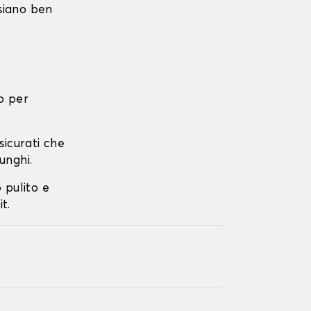
 siano ben
o per
ssicurati che
unghi.
o pulito e
t.