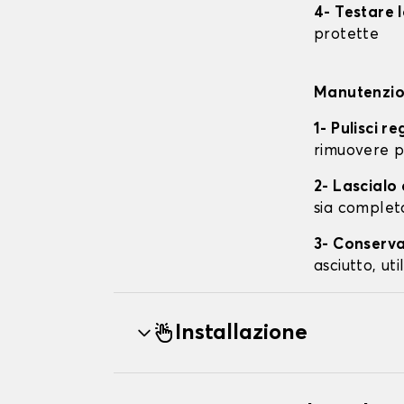
4- Testare 
protette
Manutenzion
1- Pulisci r
rimuovere p
2- Lascial
sia complet
3- Conserva
asciutto, ut
Installazione