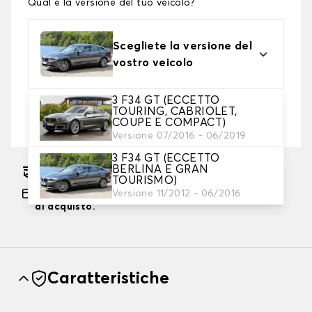
Qual è la versione del tuo veicolo?
Scegliete la versione del
vostro veicolo
3 F34 GT (ECCETTO
2. Livello di protezione
TOURING, CABRIOLET,
COUPE E COMPACT)
Scegli il telo protettivo adatto alle tue esigenze
Versione 07/2016 - 06/2019
3 F34 GT (ECCETTO
BERLINA E GRAN
Consegna gratuita stimata su 14/08/2026
TOURISMO)
Pagamento in 3x gratuito, a partire da 60 euro
Versione 11/2012 - 06/2016
di acquisto.
Caratteristiche