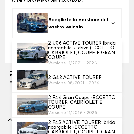
Qual è la versione del tuo veicolo?
Scegliete la versione del
vostro veicolo
2 U06 ACTIVE TOURER Ibrida
2. Livello di protezione
ricargabile x-drive (ECCETTO
CABRIOLET, COUPE E GRAN
Scegli il telo protettivo adatto alle tue esigenze
COUPE)
Versione 11/2021 - 2026
Consegna gratuita stimata su 17/08/2026
2 G42 ACTIVE TOURER
Pagamento in 3x gratuito, a partire da 60 euro
Versione 08/2021 - 2026
di acquisto.
2 F44 Gran Coupe (ECCETTO
TOURER, CABRIOLET E
COUPE)
Versione 11/2019 - 2026
Caratteristiche
2 F45 ACTIVE TOURER Ibrida
ricargabile (ECCETTO
CABRIOLET, COUPE E GRAN