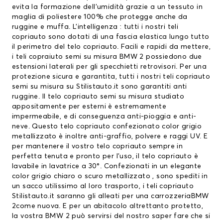
evita la formazione dell’umidità grazie a un tessuto in
maglia di poliestere 100% che protegge anche da
ruggine e muffa. L’intelligenza : tutti i nostri teli
copriauto sono dotati di una fascia elastica lungo tutto
il perimetro del telo copriauto. Facili e rapidi da mettere,
i teli copraiuto semi su misura BMW 2 possiedono due
estensioni laterali per gli specchietti retrovisori. Per una
protezione sicura e garantita, tutti i nostri teli copriauto
semi su misura su Stilistauto.it sono garantiti anti
ruggine. Il telo copriauto semi su misura studiato
appositamente per esterni è estremamente
impermeabile, e di conseguenza anti-pioggia e anti-
neve. Questo telo copriauto confezionato color grigio
metallizzato è inoltre anti-graffio, polvere e raggi UV. E
per mantenere il vostro telo copriauto sempre in
perfetta tenuta e pronto per l’uso, il telo copriauto è
lavabile in lavatrice a 30°. Confezionati in un elegante
color grigio chiaro o scuro metallizzato , sono spediti in
un sacco utilissimo al loro trasporto, i teli copriauto
Stilistauto.it saranno gli alleati per una carrozzeriaBMW
2come nuova. E per un abitacolo altrettanto protetto,
la vostra BMW 2 può servirsi del nostro saper fare che si