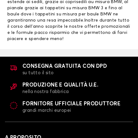
estende ai sedili, grazie ai
coprisedili au misura BMW
, al
pianale grazie ai
tappetini su misura BMW
3 e fino al
baule dove i tappetini su misura per baule BMW ne
garantiranno una resa impeccabile.Inoltre durante tutto
il corso dell’anno scoprite le nostre offerte promozionali
e le formule pacco risparmio che vi permettono di farvi
piacere e spendere meno!
CONSEGNA GRATUITA CON DPD
su tutto il sito
PRODUZIONE E QUALITÀ U.E.
nella nostra fabbrica
FORNITORE UFFICIALE PRODUTTORE
grandi marchi europei
A PROPOSITO