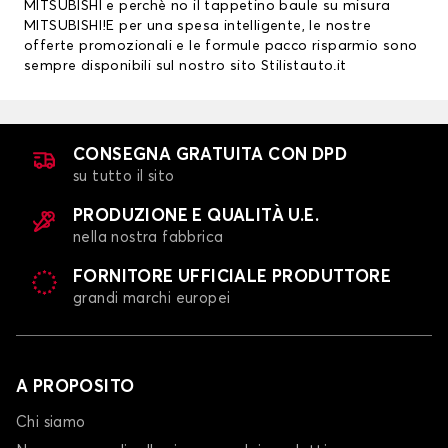
MITSUBISHI
e perchè no il tappetino baule su misura
MITSUBISHI!E per una spesa intelligente, le nostre
offerte promozionali e le formule pacco risparmio sono
sempre disponibili sul nostro sito Stilistauto.it
CONSEGNA GRATUITA CON DPD
su tutto il sito
PRODUZIONE E QUALITÀ U.E.
nella nostra fabbrica
FORNITORE UFFICIALE PRODUTTORE
grandi marchi europei
A PROPOSITO
Chi siamo