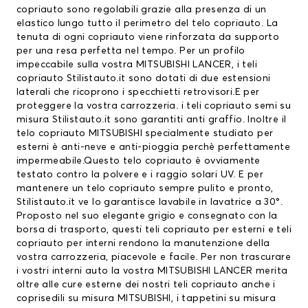
copriauto sono regolabili grazie alla presenza di un
elastico lungo tutto il perimetro del telo copriauto. La
tenuta di ogni copriauto viene rinforzata da supporto
per una resa perfetta nel tempo. Per un profilo
impeccabile sulla vostra MITSUBISHI LANCER, i teli
copriauto Stilistauto.it sono dotati di due estensioni
laterali che ricoprono i specchietti retrovisori.E per
proteggere la vostra carrozzeria. i teli copriauto semi su
misura Stilistauto.it sono garantiti anti graffio. Inoltre il
telo copriauto MITSUBISHI
specialmente studiato per
esterni è anti-neve e anti-pioggia perchè perfettamente
impermeabile.Questo telo copriauto è ovviamente
testato contro la polvere e i raggio solari UV. E per
mantenere un telo copriauto sempre pulito e pronto,
Stilistauto.it ve lo garantisce lavabile in lavatrice a 30°.
Proposto nel suo elegante grigio e consegnato con la
borsa di trasporto, questi teli copriauto per esterni e teli
copriauto per interni rendono la manutenzione della
vostra carrozzeria, piacevole e facile. Per non trascurare
i vostri interni auto la vostra MITSUBISHI LANCER merita
oltre alle cure esterne dei nostri teli copriauto anche i
coprisedili su misura MITSUBISHI
, i
tappetini su misura