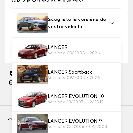
Qual è la versione del tuo veicolo?
Scegliete la versione del
vostro veicolo
2. Livello di protezione
LANCER
Versione 09/2008 - 2026
Scegli il telo protettivo adatto alle tue esigenze
LANCER Sportback
Consegna gratuita stimata su 18/08/2026
Versione 09/2008 - 2026
Pagamento in 3x gratuito, a partire da 60 euro
di acquisto.
LANCER EVOLUTION 10
Versione 10/2007 - 12/2015
Caratteristiche
LANCER EVOLUTION 9
Versione 03/2006 - 04/2008