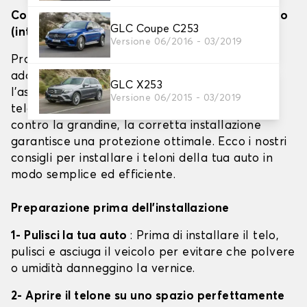
Come installare efficacemente i teloni per auto
GLC Coupe C253
(interno, esterno e barriera antigrandine)
Versione 06/2016 - 03/2019
Proteggere il proprio veicolo con un telone
adatto è fondamentale per preservarne
GLC X253
l'aspetto e prolungarne la vita. Che si tratti di
Versione 06/2015 - 03/2019
teloni per interni, esterni o per uso speciale
contro la grandine, la corretta installazione
garantisce una protezione ottimale. Ecco i nostri
consigli per installare i teloni della tua auto in
modo semplice ed efficiente.
Preparazione prima dell'installazione
1- Pulisci la tua auto
: Prima di installare il telo,
pulisci e asciuga il veicolo per evitare che polvere
o umidità danneggino la vernice.
2- Aprire il telone su uno spazio perfettamente