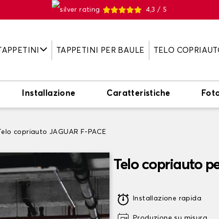
4,3 / 5
TAPPETINI
TAPPETINI PER BAULE
TELO COPRIAUT
Installazione
Caratteristiche
Fot
Telo copriauto JAGUAR F-PACE
Telo copriauto 
Installazione rapida
Produzione su misura