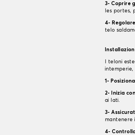
3- Coprire 
les portes, p
4- Regolare 
telo saldame
Installazio
I teloni est
intemperie, 
1- Posiziona
2- Inizia con
ai lati.
3- Assicurat
mantenere i
4- Controll