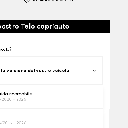
vostro Telo copriauto
icolo?
 la versione del vostro veicolo
one
ida ricargabile
0/2020 - 2026
tto alle tue esigenze
4/2016 - 2026
Aggiungi al carrello