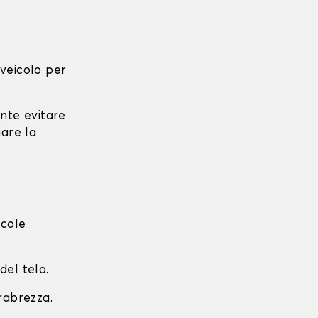
l veicolo per
ante evitare
iare la
ccole
del telo.
arabrezza.