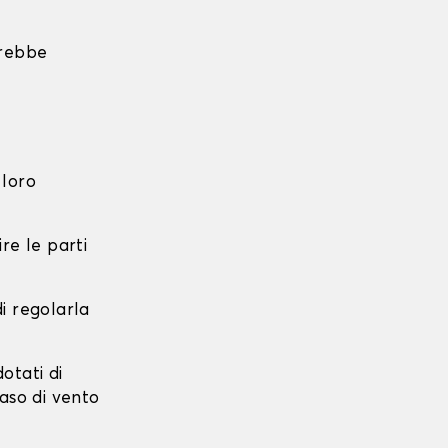
trebbe
 loro
re le parti
di regolarla
dotati di
caso di vento