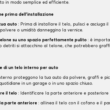
to in modo semplice ed efficiente.
e prima dell'installazione
a tua auto
: Prima di installare il telo, pulisci e asciuga i
 polvere o umidità danneggino la vernice.
l telone su uno spazio perfettamente pulito
: è import
 detriti si attacchino al telone, che potrebbero graff
e di un telo interno per auto
interno proteggono la tua auto da polvere, graffi e pi
quotidiane in un garage o in uno spazio chiuso.
re il telo
: Identificare la parte anteriore e posteriore 
lla parte anteriore
: allinea il telo con il cofano e il p