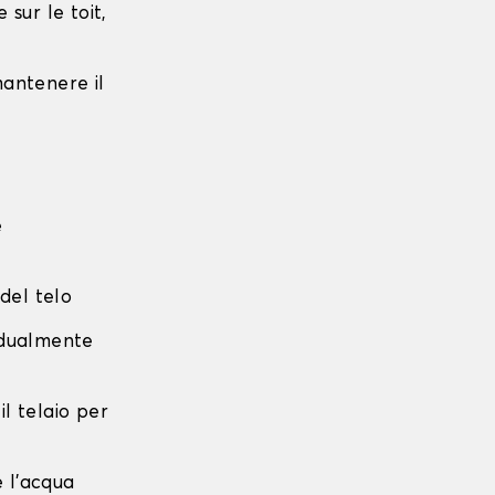
sur le toit,
 mantenere il
e
 del telo
radualmente
 il telaio per
e l'acqua