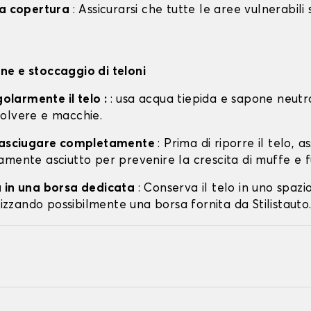
la copertura
: Assicurarsi che tutte le aree vulnerabili
e e stoccaggio di teloni
egolarmente il telo :
: usa acqua tiepida e sapone neutr
olvere e macchie.
o asciugare completamente
: Prima di riporre il telo, a
amente asciutto per prevenire la crescita di muffe e f
 in una borsa dedicata
: Conserva il telo in uno spazi
ilizzando possibilmente una borsa fornita da Stilistauto.i