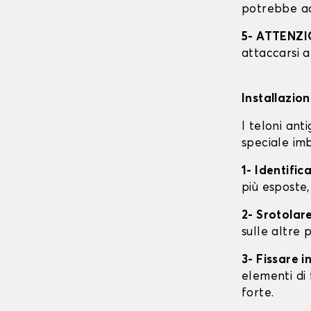
potrebbe ac
5- ATTENZ
attaccarsi a
Installazio
I teloni an
speciale imb
1- Identific
più esposte,
2- Srotolare
sulle altre p
3- Fissare 
elementi di 
forte.