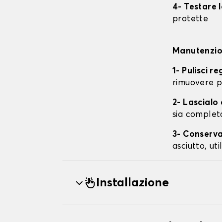
4- Testare 
protette
Manutenzion
1- Pulisci r
rimuovere p
2- Lascial
sia complet
3- Conserva
asciutto, ut
Installazione