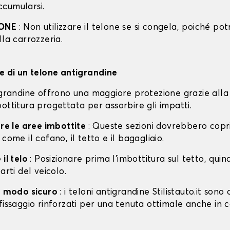
cumularsi.
IONE
: Non utilizzare il telone se si congela, poiché po
lla carrozzeria.
ne di un telone antigrandine
tigrandine offrono una maggiore protezione grazie alla
ottitura progettata per assorbire gli impatti.
are le aree imbottite
: Queste sezioni dovrebbero copri
 come il cofano, il tetto e il bagagliaio.
 il telo
: Posizionare prima l'imbottitura sul tetto, quin
arti del veicolo.
in modo sicuro
: i teloni antigrandine Stilistauto.it sono 
fissaggio rinforzati per una tenuta ottimale anche in 