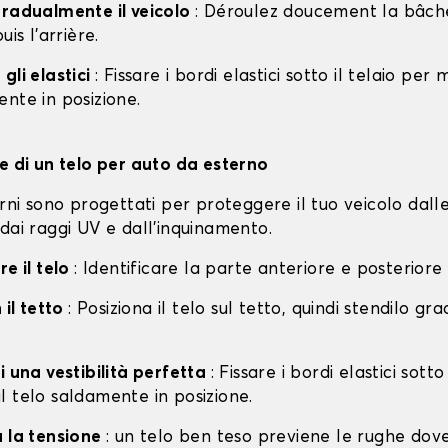
gradualmente il veicolo
: Déroulez doucement la bâche 
uis l'arrière.
gli elastici
: Fissare i bordi elastici sotto il telaio per
nte in posizione.
ne di un telo per auto da esterno
erni sono progettati per proteggere il tuo veicolo dall
dai raggi UV e dall'inquinamento.
re il telo
: Identificare la parte anteriore e posteriore
 il tetto
: Posiziona il telo sul tetto, quindi stendilo g
i una vestibilità perfetta
: Fissare i bordi elastici sotto
l telo saldamente in posizione.
a la tensione
: un telo ben teso previene le rughe dov