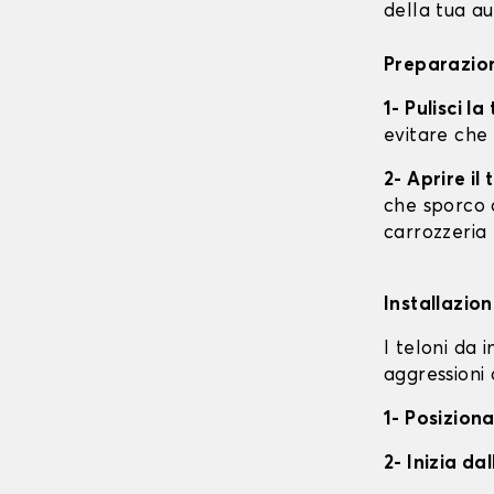
della tua au
Preparazion
1- Pulisci l
evitare che
2- Aprire i
che sporco o
carrozzeria
Installazion
I teloni da 
aggressioni 
1- Posiziona
2- Inizia da