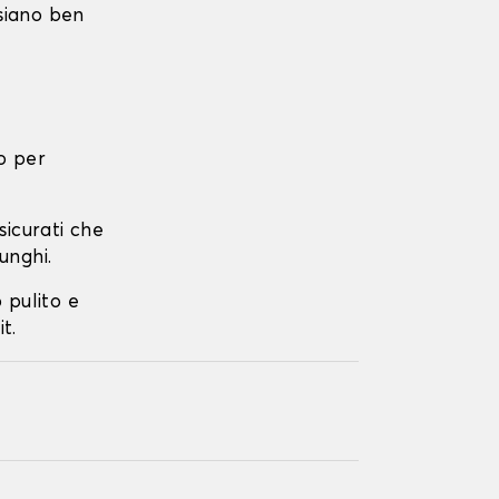
 siano ben
o per
ssicurati che
unghi.
o pulito e
t.