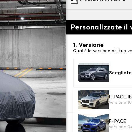
Personalizzate il 
1. Versione
Qual è la versione del tuo ve
Scegliete
2. Livello di protezi
F-PACE Ibr
Versione 1
Scegli il telo protettivo ada
F-PACE
79,29 €
Versione 0