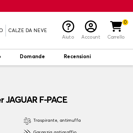
0
O
CALZE DA NEVE
Aiuto
Account
Carrello
o
Domande
Recensioni
per JAGUAR F-PACE
Traspirante, antimuffa
Garanzia antigraffio