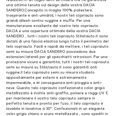
realizzati in un taglio semi su misura che ne garantisce
una ottima tenuta sul design della vostra DACIA
SANDERO.Concepito in maglia 100% poliestere,
traspirante e anti umidità, i nostri teli copriauto sono
grandi alleati contro ruggine e muffa. Per una
manutenzione eccellente del vostro
telo copriauto
DACIA
e una copertura ottimale della vostra DACIA
SANDERO , tutti i nostri teli copriauto Stilistauto.it sono
dotati di una fascia elastica lungo tutto il perimetro del
telo copriauto. Facili e rapidi da mettere, i teli copraiuto
semi su misura DACIA SANDERO possiedono due
estensioni laterali per gli specchietti retrovisori. Per una
protezione sicura e garantita, tutti i nostri teli copriauto
semi su misura su Stilistauto.it sono garantiti anti
ruggine.Il telo copriauto semi su misura studiato
appositamente per esterni è estremamente
impermeabile, e di conseguenza anti-pioggia e anti-
neve. Questo telo copriauto confezionato color grigio
metallizzato è inoltre anti-graffio, polvere e raggi UV. E
per mantenere il vostro telo copriauto sempre in
perfetta tenuta e pronto per l’uso, il telo copriauto è
lavabile in lavatrice a 30°. Confezionati in un elegante
color grigio chiaro o scuro metallizzato , sono spediti in