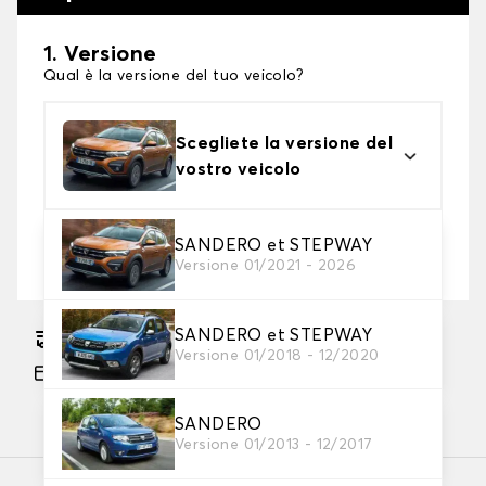
1. Versione
Qual è la versione del tuo veicolo?
Scegliete la versione del
vostro veicolo
2. Livello di protezione
SANDERO et STEPWAY
Versione 01/2021 - 2026
Scegli il telo protettivo adatto alle tue esigenze
SANDERO et STEPWAY
Consegna gratuita stimata su 18/08/2026
Versione 01/2018 - 12/2020
Pagamento in 3x gratuito, a partire da 60 euro
di acquisto.
SANDERO
Versione 01/2013 - 12/2017