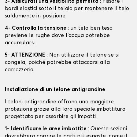
3- Assicurati una vestibilità perfetta
: Fissare i
bordi elastici sotto il telaio per mantenere il telo
saldamente in posizione.
4- Controlla la tensione
: un telo ben teso
previene le rughe dove l'acqua potrebbe
accumularsi.
5- ATTENZIONE
: Non utilizzare il telone se si
congela, poiché potrebbe attaccarsi alla
carrozzeria.
Installazione di un telone antigrandine
I teloni antigrandine offrono una maggiore
protezione grazie alla loro speciale imbottitura
progettata per assorbire gli impatti.
1- Identificare le aree imbottite
: Queste sezioni
dovrebbero coprire le parti più esposte, come il