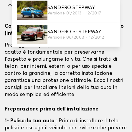
Caratteristiche
SANDERO STEPWAY
Versione 01/2013 - 12/2017
Come installare efficacemente i teloni per auto
SANDERO et STEPWAY
(interno, esterno e barriera antigrandine)
Versione 06/2008 - 12/2012
Proteggere il proprio veicolo con un telone
adatto è fondamentale per preservarne
l'aspetto e prolungarne la vita. Che si tratti di
teloni per interni, esterni o per uso speciale
contro la grandine, la corretta installazione
garantisce una protezione ottimale. Ecco i nostri
consigli per installare i teloni della tua auto in
modo semplice ed efficiente.
Preparazione prima dell'installazione
1- Pulisci la tua auto
: Prima di installare il telo,
pulisci e asciuga il veicolo per evitare che polvere