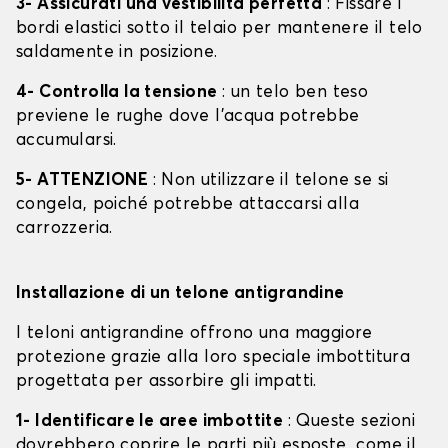
3- Assicurati una vestibilità perfetta
: Fissare i
bordi elastici sotto il telaio per mantenere il telo
saldamente in posizione.
4- Controlla la tensione
: un telo ben teso
previene le rughe dove l'acqua potrebbe
accumularsi.
5- ATTENZIONE
: Non utilizzare il telone se si
congela, poiché potrebbe attaccarsi alla
carrozzeria.
Installazione di un telone antigrandine
I teloni antigrandine offrono una maggiore
protezione grazie alla loro speciale imbottitura
progettata per assorbire gli impatti.
1- Identificare le aree imbottite
: Queste sezioni
dovrebbero coprire le parti più esposte, come il