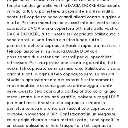
taglio semi su misura che ne garantisce una ottima
tenuta sul design della vostra DACIA DOKKER.Concepito
in maglia 100% poliestere, traspirante e anti umidità, i
nostri teli copriauto sono grandi alleati contro ruggine e
muffa. Per una manutenzione eccellente del vostro
telo
copriauto DACIA
e una copertura ottimale della vostra
DACIA DOKKER , tutti i nostri teli copriauto Stilistauto.it
sono dotati di una fascia elastica lungo tutto il
perimetro del telo copriauto. Facili e rapidi da mettere, i
teli copraiuto semi su misura DACIA DOKKER
possiedono due estensioni laterali per gli specchietti
retrovisori. Per una protezione sicura e garantita, tutti i
nostri teli copriauto semi su misura su Stilistauto.it sono
garantiti anti ruggine.Il telo copriauto semi su misura
studiato appositamente per esterni è estremamente
impermeabile, e di conseguenza anti-pioggia e anti-
neve. Questo telo copriauto confezionato color grigio
metallizzato è inoltre anti-graffio, polvere e raggi UV. E
per mantenere il vostro telo copriauto sempre in
perfetta tenuta e pronto per l’uso, il telo copriauto è
lavabile in lavatrice a 30°. Confezionati in un elegante
color grigio chiaro o scuro metallizzato , sono spediti in
un sacco utilissimo al loro trasporto, i teli copriauto