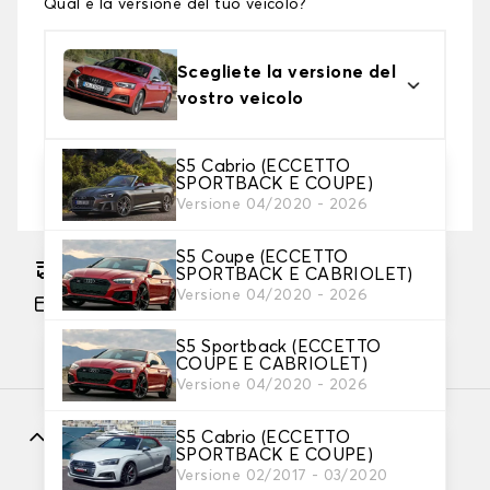
Qual è la versione del tuo veicolo?
Scegliete la versione del
vostro veicolo
S5 Cabrio (ECCETTO
2. Livello di protezione
SPORTBACK E COUPE)
Scegli il telo protettivo adatto alle tue esigenze
Versione 04/2020 - 2026
S5 Coupe (ECCETTO
Consegna gratuita stimata su 17/08/2026
SPORTBACK E CABRIOLET)
Versione 04/2020 - 2026
Pagamento in 3x gratuito, a partire da 60 euro
di acquisto.
S5 Sportback (ECCETTO
COUPE E CABRIOLET)
Versione 04/2020 - 2026
Caratteristiche
S5 Cabrio (ECCETTO
SPORTBACK E COUPE)
Versione 02/2017 - 03/2020