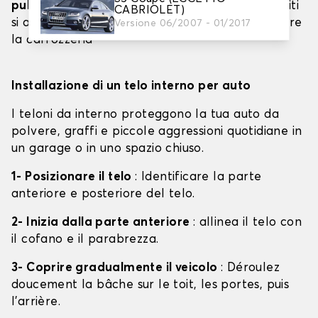
pulito
: è importante evitare che sporco o detriti
CABRIOLET)
si attacchino al telone, che potrebbero graffiare
Versione 06/2007 - 01/2017
la carrozzeria
Installazione di un telo interno per auto
I teloni da interno proteggono la tua auto da
polvere, graffi e piccole aggressioni quotidiane in
un garage o in uno spazio chiuso.
1- Posizionare il telo
: Identificare la parte
anteriore e posteriore del telo.
2- Inizia dalla parte anteriore
: allinea il telo con
il cofano e il parabrezza.
3- Coprire gradualmente il veicolo
: Déroulez
doucement la bâche sur le toit, les portes, puis
l'arrière.