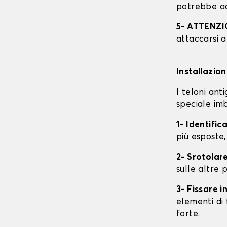
potrebbe ac
5- ATTENZ
attaccarsi a
Installazio
I teloni an
speciale imb
1- Identific
più esposte,
2- Srotolare
sulle altre p
3- Fissare 
elementi di 
forte.