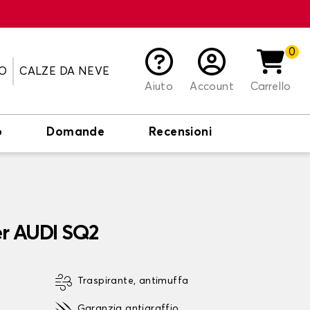
0
O
CALZE DA NEVE
Aiuto
Account
Carrello
o
Domande
Recensioni
er AUDI SQ2
Traspirante, antimuffa
Garanzia antigraffio