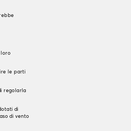
trebbe
 loro
re le parti
di regolarla
dotati di
caso di vento