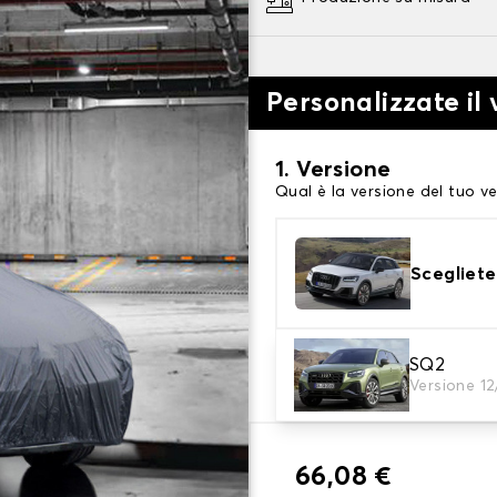
Personalizzate il 
1. Versione
Qual è la versione del tuo ve
Scegliete
2. Livello di protezi
SQ2
Versione 1
Scegli il telo protettivo ada
66,08 €