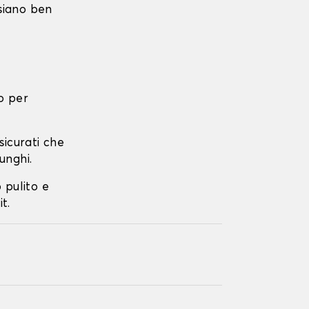
 siano ben
o per
ssicurati che
unghi.
o pulito e
t.