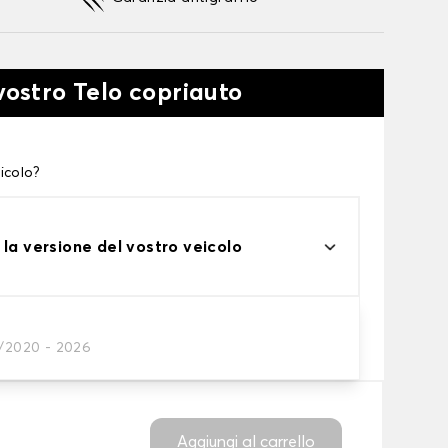
vostro Telo copriauto
icolo?
 la versione del vostro veicolo
one
2/2020 - 2026
tto alle tue esigenze
Aggiungi al carrello