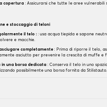
la copertura
: Assicurarsi che tutte le aree vulnerabili
e e stoccaggio di teloni
egolarmente il telo :
: usa acqua tiepida e sapone neutr
olvere e macchie.
o asciugare completamente
: Prima di riporre il telo, a
amente asciutto per prevenire la crescita di muffe e f
 in una borsa dedicata
: Conserva il telo in uno spazi
ilizzando possibilmente una borsa fornita da Stilistauto.i