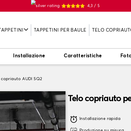
4,3 / 5
TAPPETINI
TAPPETINI PER BAULE
TELO COPRIAUT
Installazione
Caratteristiche
Fot
 copriauto AUDI SQ2
Telo copriauto p
Installazione rapida
Produzione su misura