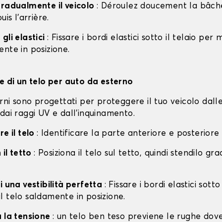
gradualmente il veicolo
: Déroulez doucement la bâche 
uis l'arrière.
gli elastici
: Fissare i bordi elastici sotto il telaio per
nte in posizione.
ne di un telo per auto da esterno
erni sono progettati per proteggere il tuo veicolo dall
dai raggi UV e dall'inquinamento.
re il telo
: Identificare la parte anteriore e posteriore
 il tetto
: Posiziona il telo sul tetto, quindi stendilo g
i una vestibilità perfetta
: Fissare i bordi elastici sotto
l telo saldamente in posizione.
a la tensione
: un telo ben teso previene le rughe dov