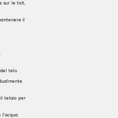
sur le toit,
 mantenere il
e
 del telo
radualmente
 il telaio per
e l'acqua