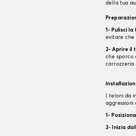
della tua au
Preparazion
1- Pulisci l
evitare che
2- Aprire i
che sporco o
carrozzeria
Installazion
I teloni da 
aggressioni 
1- Posiziona
2- Inizia da