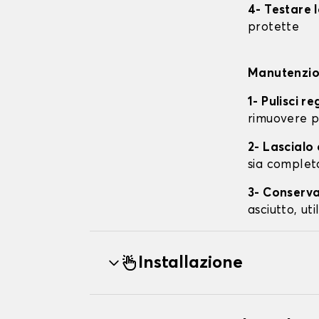
4- Testare 
protette
Manutenzion
1- Pulisci r
rimuovere p
2- Lascial
sia complet
3- Conserva
asciutto, ut
Installazione