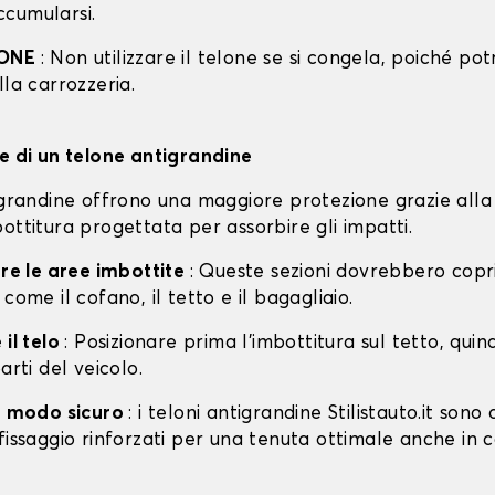
cumularsi.
IONE
: Non utilizzare il telone se si congela, poiché po
lla carrozzeria.
ne di un telone antigrandine
tigrandine offrono una maggiore protezione grazie alla
ottitura progettata per assorbire gli impatti.
are le aree imbottite
: Queste sezioni dovrebbero copri
 come il cofano, il tetto e il bagagliaio.
 il telo
: Posizionare prima l'imbottitura sul tetto, quin
arti del veicolo.
in modo sicuro
: i teloni antigrandine Stilistauto.it sono 
fissaggio rinforzati per una tenuta ottimale anche in 