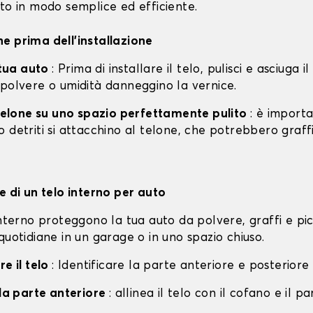
to in modo semplice ed efficiente.
e prima dell'installazione
a tua auto
: Prima di installare il telo, pulisci e asciuga i
 polvere o umidità danneggino la vernice.
l telone su uno spazio perfettamente pulito
: è import
 detriti si attacchino al telone, che potrebbero graff
e di un telo interno per auto
interno proteggono la tua auto da polvere, graffi e pi
quotidiane in un garage o in uno spazio chiuso.
re il telo
: Identificare la parte anteriore e posteriore 
lla parte anteriore
: allinea il telo con il cofano e il p