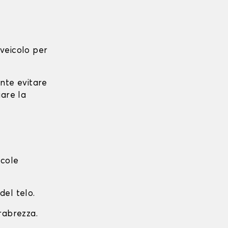
l veicolo per
ante evitare
iare la
ccole
del telo.
arabrezza.