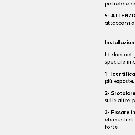
potrebbe ac
5- ATTENZ
attaccarsi a
Installazio
I teloni an
speciale imb
1- Identific
più esposte,
2- Srotolare
sulle altre p
3- Fissare 
elementi di 
forte.