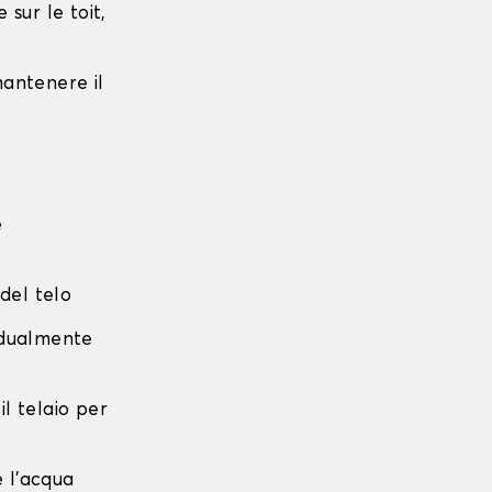
sur le toit,
 mantenere il
e
 del telo
radualmente
 il telaio per
e l'acqua