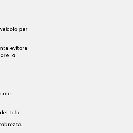
l veicolo per
ante evitare
iare la
ccole
del telo.
arabrezza.