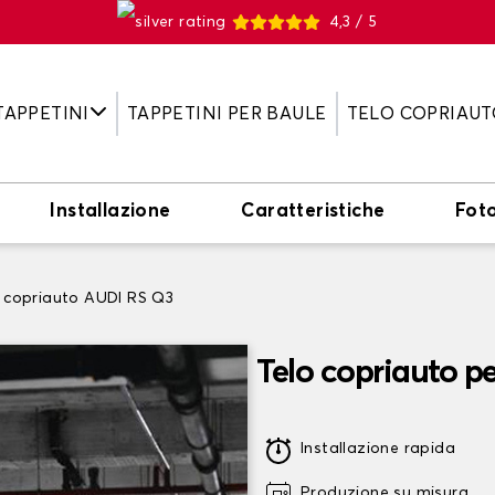
4,3 / 5
TAPPETINI
TAPPETINI PER BAULE
TELO COPRIAUT
Installazione
Caratteristiche
Fot
 copriauto AUDI RS Q3
Telo copriauto p
Installazione rapida
Produzione su misura