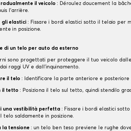
gradualmente il veicolo
: Déroulez doucement la bâche 
uis l'arrière.
gli elastici
: Fissare i bordi elastici sotto il telaio per
nte in posizione.
ne di un telo per auto da esterno
erni sono progettati per proteggere il tuo veicolo dall
dai raggi UV e dall'inquinamento.
re il telo
: Identificare la parte anteriore e posteriore
 il tetto
: Posiziona il telo sul tetto, quindi stendilo g
i una vestibilità perfetta
: Fissare i bordi elastici sotto
l telo saldamente in posizione.
a la tensione
: un telo ben teso previene le rughe dov