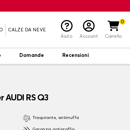
0
O
CALZE DA NEVE
Aiuto
Account
Carrello
o
Domande
Recensioni
er AUDI RS Q3
Traspirante, antimuffa
Garanzia antigraffio