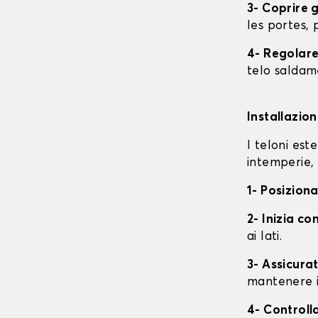
3- Coprire 
les portes, p
4- Regolare 
telo saldame
Installazio
I teloni est
intemperie, 
1- Posiziona
2- Inizia con
ai lati.
3- Assicurat
mantenere i
4- Controll