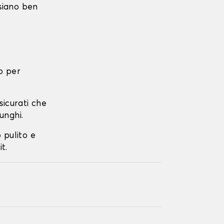
 siano ben
o per
ssicurati che
unghi.
o pulito e
t.