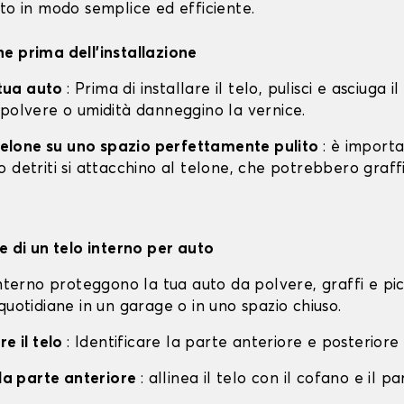
to in modo semplice ed efficiente.
e prima dell'installazione
a tua auto
: Prima di installare il telo, pulisci e asciuga i
 polvere o umidità danneggino la vernice.
l telone su uno spazio perfettamente pulito
: è import
 detriti si attacchino al telone, che potrebbero graff
e di un telo interno per auto
interno proteggono la tua auto da polvere, graffi e pi
quotidiane in un garage o in uno spazio chiuso.
re il telo
: Identificare la parte anteriore e posteriore 
lla parte anteriore
: allinea il telo con il cofano e il p