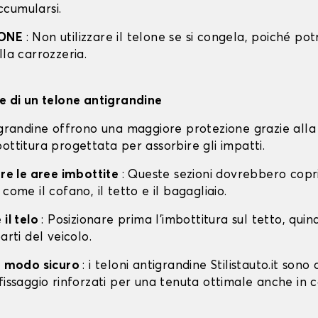
cumularsi.
IONE
: Non utilizzare il telone se si congela, poiché po
lla carrozzeria.
ne di un telone antigrandine
tigrandine offrono una maggiore protezione grazie alla
ottitura progettata per assorbire gli impatti.
are le aree imbottite
: Queste sezioni dovrebbero copri
 come il cofano, il tetto e il bagagliaio.
 il telo
: Posizionare prima l'imbottitura sul tetto, quin
arti del veicolo.
in modo sicuro
: i teloni antigrandine Stilistauto.it sono 
fissaggio rinforzati per una tenuta ottimale anche in 