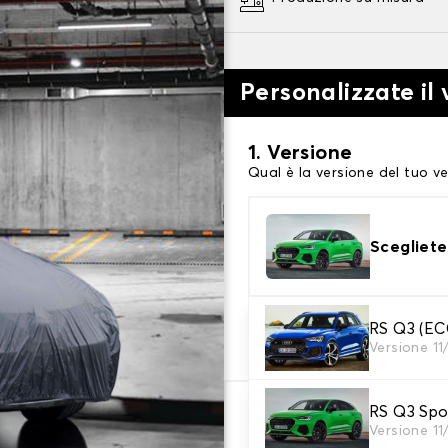
Personalizzate il 
1. Versione
Qual è la versione del tuo ve
Scegliete
2. Livello di protezi
RS Q3 (E
Versione 11
Scegli il telo protettivo ada
RS Q3 Spo
66,08 €
Versione 11