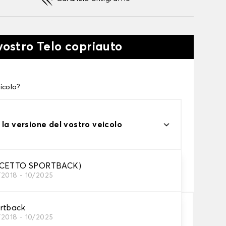
vostro Telo copriauto
icolo?
 la versione del vostro veicolo
one
CCETTO SPORTBACK)
/2018 - 10/2025
tto alle tue esigenze
rtback
/2018 - 10/2025
Aggiungi al carrello