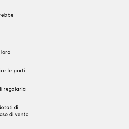
trebbe
 loro
re le parti
di regolarla
dotati di
caso di vento