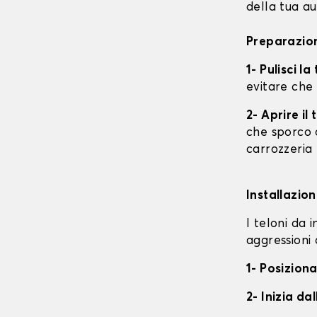
della tua au
Preparazion
1- Pulisci l
evitare che
2- Aprire i
che sporco o
carrozzeria
Installazion
I teloni da 
aggressioni 
1- Posiziona
2- Inizia da