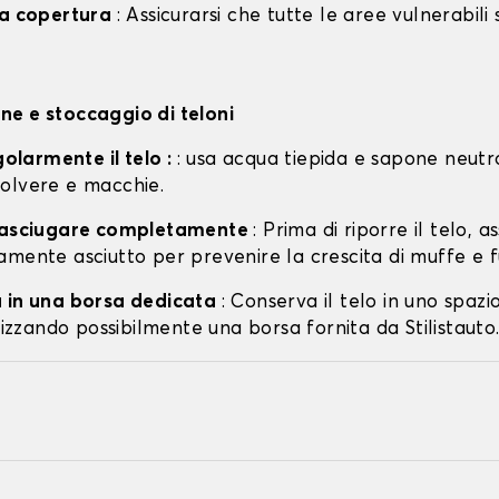
la copertura
: Assicurarsi che tutte le aree vulnerabili
e e stoccaggio di teloni
egolarmente il telo :
: usa acqua tiepida e sapone neutr
olvere e macchie.
o asciugare completamente
: Prima di riporre il telo, a
amente asciutto per prevenire la crescita di muffe e f
 in una borsa dedicata
: Conserva il telo in uno spazi
ilizzando possibilmente una borsa fornita da Stilistauto.i