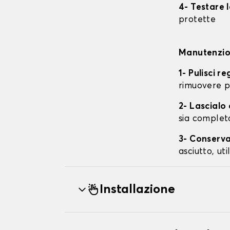
4- Testare 
protette
Manutenzion
1- Pulisci r
rimuovere p
2- Lascial
sia complet
3- Conserva
asciutto, ut
Installazione