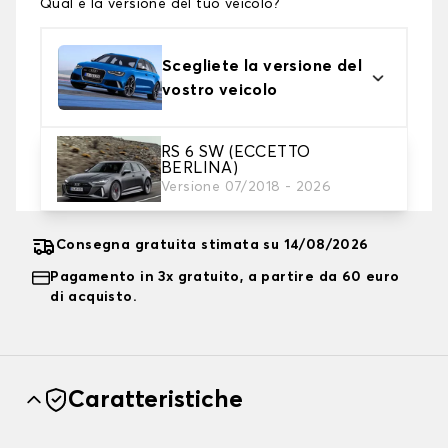
Qual è la versione del tuo veicolo?
Scegliete la versione del
vostro veicolo
RS 6 SW (ECCETTO
2. Livello di protezione
BERLINA)
Scegli il telo protettivo adatto alle tue esigenze
Versione 07/2018 - 2026
Consegna gratuita stimata su 14/08/2026
Pagamento in 3x gratuito, a partire da 60 euro
di acquisto.
Caratteristiche