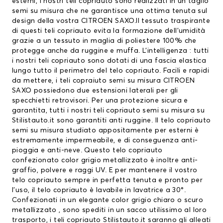
esterni, i nostri teli copriauto sono realizzati in un taglio
semi su misura che ne garantisce una ottima tenuta sul
design della vostra CITROEN SAXO.Il tessuto traspirante
di questi teli copriauto evita la formazione dell’umidità
grazie a un tessuto in maglia di poliestere 100% che
protegge anche da ruggine e muffa. L’intelligenza : tutti
i nostri teli copriauto sono dotati di una fascia elastica
lungo tutto il perimetro del telo copriauto. Facili e rapidi
da mettere, i teli copraiuto semi su misura CITROEN
SAXO possiedono due estensioni laterali per gli
specchietti retrovisori. Per una protezione sicura e
garantita, tutti i nostri teli copriauto semi su misura su
Stilistauto.it sono garantiti anti ruggine. Il telo copriauto
semi su misura studiato appositamente per esterni è
estremamente impermeabile, e di conseguenza anti-
pioggia e anti-neve. Questo telo copriauto
confezionato color grigio metallizzato è inoltre anti-
graffio, polvere e raggi UV. E per mantenere il vostro
telo copriauto sempre in perfetta tenuta e pronto per
l’uso, il telo copriauto è lavabile in lavatrice a 30°.
Confezionati in un elegante color grigio chiaro o scuro
metallizzato , sono spediti in un sacco utilissimo al loro
trasporto, i teli copriauto Stilistauto.it saranno gli alleati