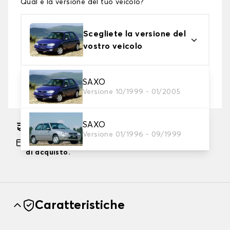
Qual è la versione del tuo veicolo?
Scegliete la versione del
vostro veicolo
2. Livello di protezione
SAXO
Versione 10/1999 - 01/2005
Scegli il telo protettivo adatto alle tue esigenze
SAXO
Consegna gratuita stimata su 14/08/2026
Versione 01/1996 - 09/1999
Pagamento in 3x gratuito, a partire da 60 euro
di acquisto.
Caratteristiche