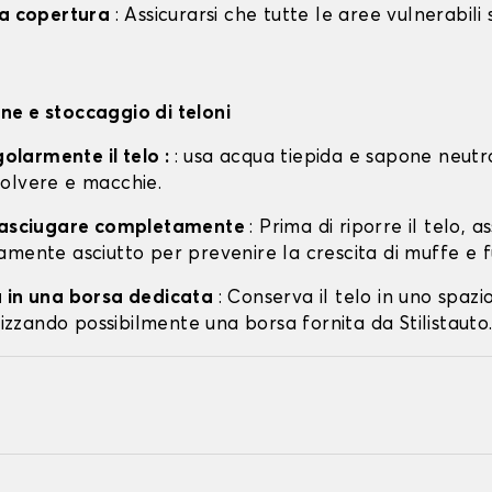
la copertura
: Assicurarsi che tutte le aree vulnerabili
e e stoccaggio di teloni
egolarmente il telo :
: usa acqua tiepida e sapone neutr
olvere e macchie.
o asciugare completamente
: Prima di riporre il telo, a
amente asciutto per prevenire la crescita di muffe e f
 in una borsa dedicata
: Conserva il telo in uno spazi
ilizzando possibilmente una borsa fornita da Stilistauto.i