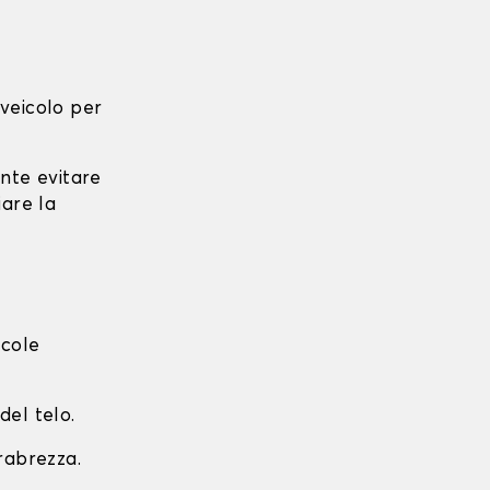
l veicolo per
ante evitare
iare la
ccole
del telo.
arabrezza.