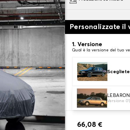
Personalizzate il 
1. Versione
Qual è la versione del tuo ve
Scegliete
2. Livello di protezi
LEBARO
Versione 01
Scegli il telo protettivo ada
66,08 €