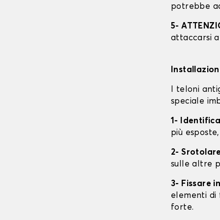
potrebbe ac
5- ATTENZ
attaccarsi a
Installazio
I teloni an
speciale imb
1- Identific
più esposte,
2- Srotolare
sulle altre p
3- Fissare 
elementi di 
forte.