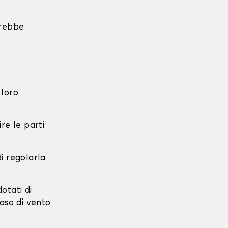
trebbe
 loro
re le parti
di regolarla
dotati di
caso di vento