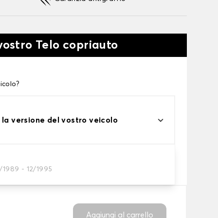
vostro Telo copriauto
icolo?
 la versione del vostro veicolo
one
N
/1989 - 12/1995
tto alle tue esigenze
Aggiungi al carrello