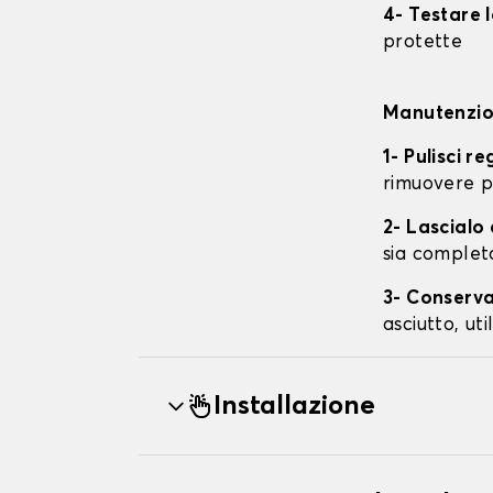
4- Testare 
protette
Manutenzion
1- Pulisci r
rimuovere p
2- Lascial
sia complet
3- Conserva
asciutto, ut
Installazione