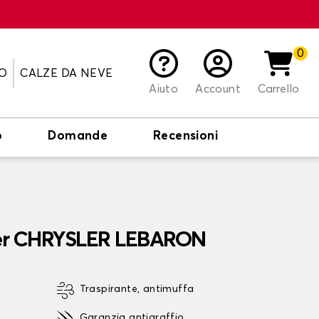
0
O
CALZE DA NEVE
Aiuto
Account
Carrello
o
Domande
Recensioni
 per CHRYSLER LEBARON
Traspirante, antimuffa
Garanzia antigraffio