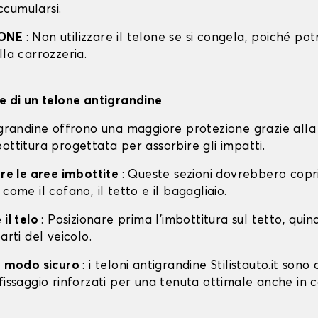
cumularsi.
IONE
: Non utilizzare il telone se si congela, poiché po
lla carrozzeria.
ne di un telone antigrandine
tigrandine offrono una maggiore protezione grazie alla
ottitura progettata per assorbire gli impatti.
are le aree imbottite
: Queste sezioni dovrebbero copri
 come il cofano, il tetto e il bagagliaio.
 il telo
: Posizionare prima l'imbottitura sul tetto, quin
arti del veicolo.
in modo sicuro
: i teloni antigrandine Stilistauto.it sono 
fissaggio rinforzati per una tenuta ottimale anche in 