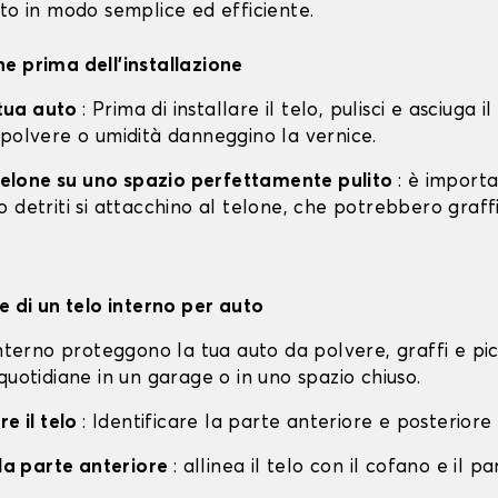
to in modo semplice ed efficiente.
e prima dell'installazione
a tua auto
: Prima di installare il telo, pulisci e asciuga i
 polvere o umidità danneggino la vernice.
l telone su uno spazio perfettamente pulito
: è import
 detriti si attacchino al telone, che potrebbero graff
e di un telo interno per auto
interno proteggono la tua auto da polvere, graffi e pi
quotidiane in un garage o in uno spazio chiuso.
re il telo
: Identificare la parte anteriore e posteriore 
lla parte anteriore
: allinea il telo con il cofano e il p