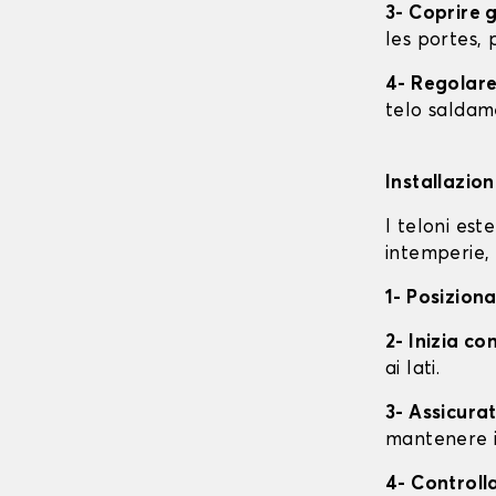
3- Coprire 
les portes, p
4- Regolare 
telo saldame
Installazio
I teloni est
intemperie, 
1- Posiziona
2- Inizia con
ai lati.
3- Assicurat
mantenere i
4- Controll