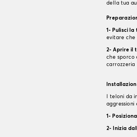
della tua au
Preparazion
1- Pulisci l
evitare che
2- Aprire i
che sporco o
carrozzeria
Installazion
I teloni da 
aggressioni 
1- Posiziona
2- Inizia da