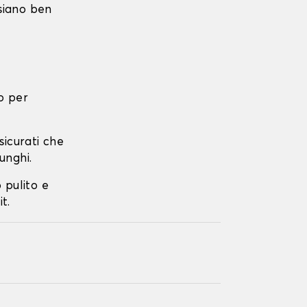
 siano ben
o per
ssicurati che
unghi.
o pulito e
t.