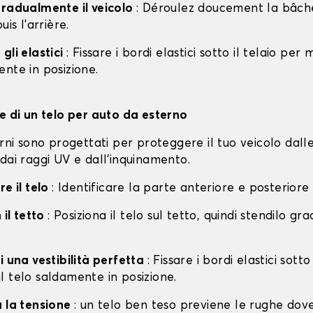
gradualmente il veicolo
: Déroulez doucement la bâche 
uis l'arrière.
gli elastici
: Fissare i bordi elastici sotto il telaio per
nte in posizione.
ne di un telo per auto da esterno
erni sono progettati per proteggere il tuo veicolo dall
dai raggi UV e dall'inquinamento.
re il telo
: Identificare la parte anteriore e posteriore
 il tetto
: Posiziona il telo sul tetto, quindi stendilo g
i una vestibilità perfetta
: Fissare i bordi elastici sotto
l telo saldamente in posizione.
a la tensione
: un telo ben teso previene le rughe dov