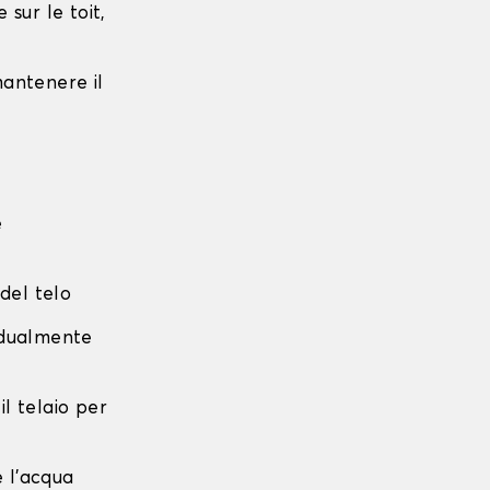
sur le toit,
 mantenere il
e
 del telo
radualmente
 il telaio per
e l'acqua