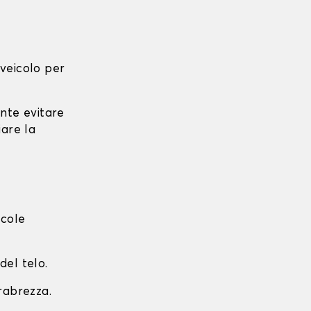
l veicolo per
ante evitare
iare la
ccole
del telo.
arabrezza.