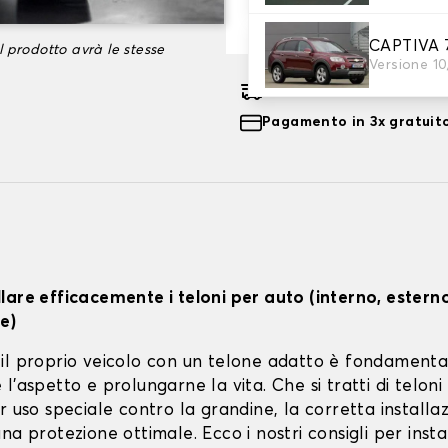
-35%
101,66 €
CAPTIVA 7
l prodotto avrà le stesse
Versione 10
Consegna gratuita stima
Pagamento in 3x gratuito
lare efficacemente i teloni per auto (interno, estern
e)
il proprio veicolo con un telone adatto è fondamenta
l'aspetto e prolungarne la vita. Che si tratti di teloni 
r uso speciale contro la grandine, la corretta installa
na protezione ottimale. Ecco i nostri consigli per instal