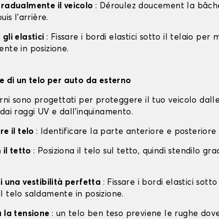
gradualmente il veicolo
: Déroulez doucement la bâche 
uis l'arrière.
gli elastici
: Fissare i bordi elastici sotto il telaio per
nte in posizione.
ne di un telo per auto da esterno
erni sono progettati per proteggere il tuo veicolo dall
dai raggi UV e dall'inquinamento.
re il telo
: Identificare la parte anteriore e posteriore
 il tetto
: Posiziona il telo sul tetto, quindi stendilo g
i una vestibilità perfetta
: Fissare i bordi elastici sotto
l telo saldamente in posizione.
a la tensione
: un telo ben teso previene le rughe dov