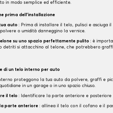
to in modo semplice ed efficiente.
e prima dell'installazione
a tua auto
: Prima di installare il telo, pulisci e asciuga i
 polvere o umidità danneggino la vernice.
l telone su uno spazio perfettamente pulito
: è import
 detriti si attacchino al telone, che potrebbero graff
e di un telo interno per auto
interno proteggono la tua auto da polvere, graffi e pi
quotidiane in un garage o in uno spazio chiuso.
re il telo
: Identificare la parte anteriore e posteriore 
lla parte anteriore
: allinea il telo con il cofano e il p