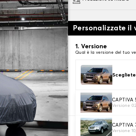
Personalizzate il 
1. Versione
Qual è la versione del tuo ve
Scegliete
2. Livello di protezi
CAPTIVA 5
Versione 0
Scegli il telo protettivo ada
CAPTIVA 7
66,08 €
Versione 10