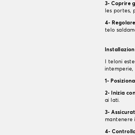
3- Coprire 
les portes, p
4- Regolare 
telo saldame
Installazio
I teloni est
intemperie, 
1- Posiziona
2- Inizia con
ai lati.
3- Assicurat
mantenere i
4- Controll