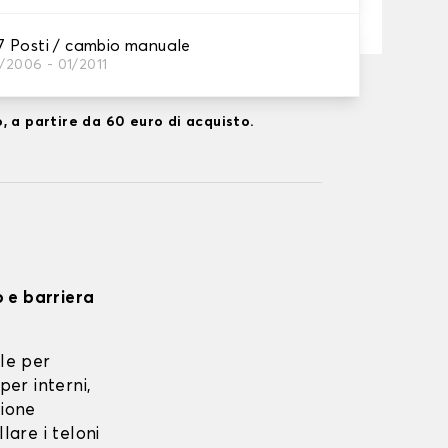
 Posti / cambio manuale
/2006 - 01/2011
ta su 17/08/2026
, a partire da 60 euro di acquisto.
o e barriera
le per
per interni,
zione
lare i teloni