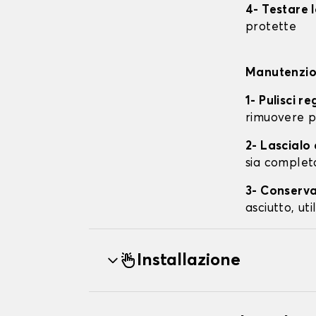
4- Testare 
protette
Manutenzion
1- Pulisci r
rimuovere p
2- Lascial
sia complet
3- Conserva
asciutto, ut
Installazione