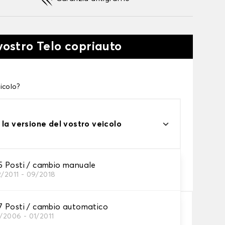
vostro Telo copriauto
icolo?
 la versione del vostro veicolo
one
 Posti / cambio manuale
2/2011 - 09/2018
tto alle tue esigenze
 Posti / cambio automatico
/2006 - 01/2011
Aggiungi al carrello