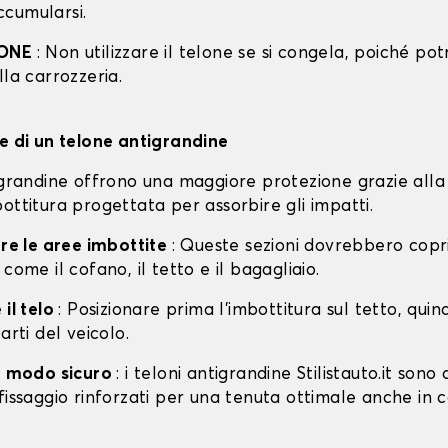
cumularsi.
IONE
: Non utilizzare il telone se si congela, poiché po
lla carrozzeria.
ne di un telone antigrandine
tigrandine offrono una maggiore protezione grazie alla
ottitura progettata per assorbire gli impatti.
are le aree imbottite
: Queste sezioni dovrebbero copri
 come il cofano, il tetto e il bagagliaio.
 il telo
: Posizionare prima l'imbottitura sul tetto, quin
arti del veicolo.
in modo sicuro
: i teloni antigrandine Stilistauto.it sono 
fissaggio rinforzati per una tenuta ottimale anche in 