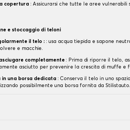
la copertura
: Assicurarsi che tutte le aree vulnerabili
e e stoccaggio di teloni
egolarmente il telo :
: usa acqua tiepida e sapone neutr
olvere e macchie.
o asciugare completamente
: Prima di riporre il telo, a
amente asciutto per prevenire la crescita di muffe e f
 in una borsa dedicata
: Conserva il telo in uno spazi
ilizzando possibilmente una borsa fornita da Stilistauto.i