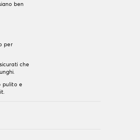
 siano ben
o per
ssicurati che
unghi.
o pulito e
t.