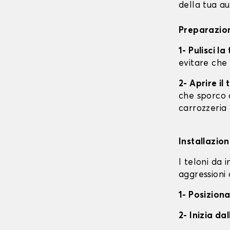
della tua au
Preparazion
1- Pulisci l
evitare che
2- Aprire i
che sporco o
carrozzeria
Installazion
I teloni da 
aggressioni 
1- Posiziona
2- Inizia da