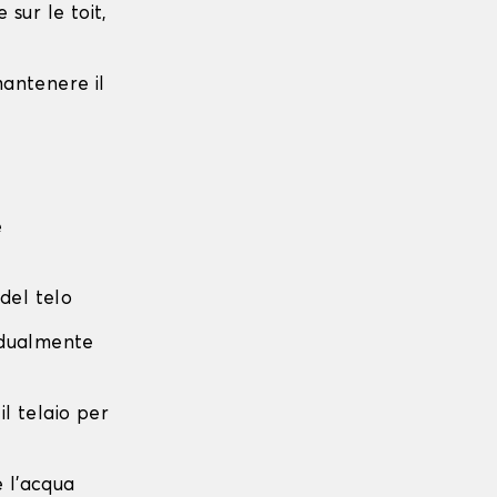
sur le toit,
 mantenere il
e
 del telo
radualmente
 il telaio per
e l'acqua