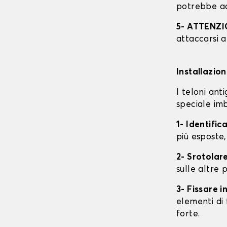
potrebbe ac
5- ATTENZ
attaccarsi a
Installazio
I teloni an
speciale imb
1- Identific
più esposte,
2- Srotolare
sulle altre p
3- Fissare 
elementi di 
forte.