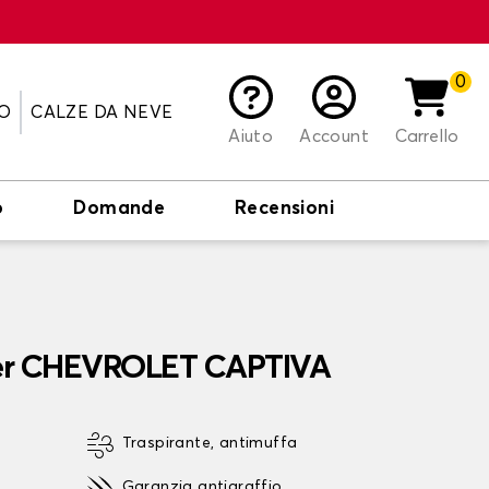
0
O
CALZE DA NEVE
Aiuto
Account
Carrello
o
Domande
Recensioni
per CHEVROLET CAPTIVA
Traspirante, antimuffa
Garanzia antigraffio