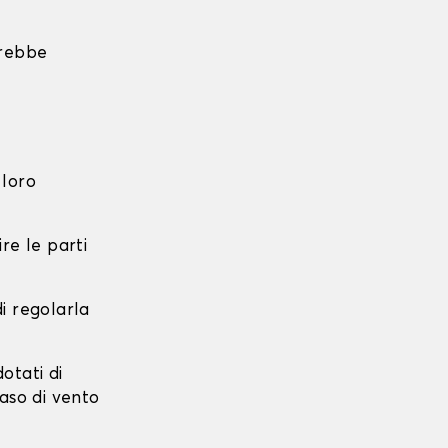
trebbe
 loro
re le parti
di regolarla
dotati di
caso di vento