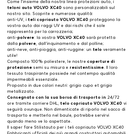
Come l’insieme della nostra linea protezioni auto, i
teloni auto VOLVO XC40
sono personalizzabili sul
nostro sito. Scoprite e numerose qualità:
anti-UV, i
teli copriauto VOLVO XC40
proteggono la
vostra auto dai raggi UV e dai rischi che il sole
rappresenta per la carrozzeria;
anti-
polvere
: la vostra
VOLVO XC40
sarà protetta
dalla
polvere
, dall’inquinamento e dal polline;
anti-neve, anti-pioggia, anti-ruggine: un
telo
veramente
utile!
Composto 100% poliestere, le nostre
coperture di
protezione
semi su misura e
resistentissime
. Il loro
tessuto traspirante possiede nel contempo qualità
impermeabili essenziale.
Proposto in due colori neutri: grigio cupo et grigio
metallizzato.
Consegnato con la sua borsa di trasporto in
24/72
ore tramite corriere DHL,
telo copriauto VOLVO XC40
vi
seguirà ovunque. Non dimenticate di riporlo nel sacco di
trasporto e metterlo nel baule, potrebbe servirvi
quando meno ve lo aspettate.
Il saper fare Stilistauto per i teli copriauto VOLVO XC40
Fabbricanti ufficiali dei più grandi costruttori automobili