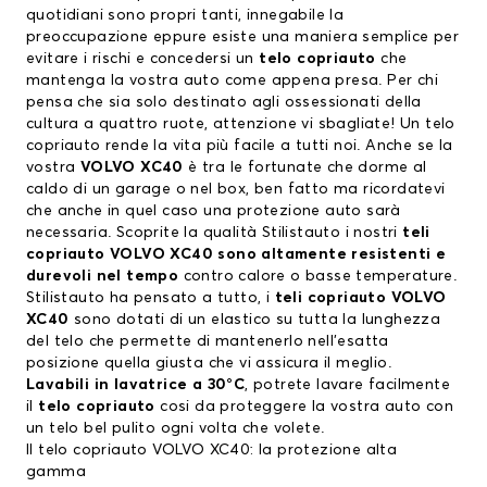
quotidiani sono propri tanti, innegabile la
preoccupazione eppure esiste una maniera semplice per
evitare i rischi e concedersi un
telo copriauto
che
mantenga la vostra auto come appena presa. Per chi
pensa che sia solo destinato agli ossessionati della
cultura a quattro ruote, attenzione vi sbagliate! Un telo
copriauto rende la vita più facile a tutti noi. Anche se la
vostra
VOLVO XC40
è tra le fortunate che dorme al
caldo di un garage o nel box, ben fatto ma ricordatevi
che anche in quel caso una protezione auto sarà
necessaria. Scoprite la qualità Stilistauto i nostri
teli
copriauto VOLVO XC40
sono altamente resistenti e
durevoli nel tempo
contro calore o basse temperature.
Stilistauto ha pensato a tutto, i
teli copriauto VOLVO
XC40
sono dotati di un elastico su tutta la lunghezza
del telo che permette di mantenerlo nell’esatta
posizione quella giusta che vi assicura il meglio.
Lavabili in lavatrice a 30°C
, potrete lavare facilmente
il
telo copriauto
cosi da proteggere la vostra auto con
un telo bel pulito ogni volta che volete.
Il telo copriauto VOLVO XC40: la protezione alta
gamma