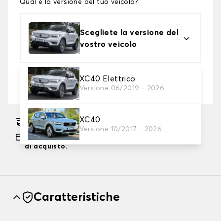
Qual è la versione del tuo veicolo?
Scegliete la versione del
vostro veicolo
2. Livello di protezione
XC40 Elettrico
Versione 06/2019 - 2026
Scegli il telo protettivo adatto alle tue esigenze
XC40
Consegna gratuita stimata su 18/08/2026
Versione 10/2017 - 2026
Pagamento in 3x gratuito, a partire da 60 euro
di acquisto.
Caratteristiche