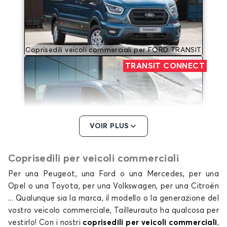
Coprisedili veicoli commerciali per FORD TRANSIT
TRANSIT CONNECT
VOIR PLUS
Coprisedili veicoli commerciali per FORD TRANSIT
Coprisedili per veicoli commerciali
CONNECT
Per una Peugeot, una Ford o una Mercedes, per una
TRANSIT COURIER
Opel o una Toyota, per una Volkswagen, per una Citroën
... Qualunque sia la marca, il modello o la generazione del
vostro veicolo commerciale, Tailleurauto ha qualcosa per
vestirlo! Con i nostri
coprisedili per veicoli commerciali
,