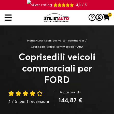
4,3 / 5
0
Home
/
Coprisedili per veicoli commerciali
/
Coprisedili veicoli commerciali FORD
Coprisedili veicoli
commerciali per
FORD
A partire da
144,87 €
4
/ 5
per
1
recensioni