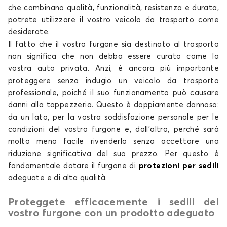
che combinano qualità, funzionalità, resistenza e durata,
potrete utilizzare il vostro veicolo da trasporto come
desiderate.
Coprisedili veicoli commerciali per FORD TRANSIT
Il fatto che il vostro furgone sia destinato al trasporto
COURIER
non significa che non debba essere curato come la
TRANSIT CUSTOM
vostra auto privata. Anzi, è ancora più importante
proteggere senza indugio un veicolo da trasporto
professionale, poiché il suo funzionamento può causare
danni alla tappezzeria. Questo è doppiamente dannoso:
da un lato, per la vostra soddisfazione personale per le
condizioni del vostro furgone e, dall'altro, perché sarà
molto meno facile rivenderlo senza accettare una
Coprisedili veicoli commerciali per FORD TRANSIT
riduzione significativa del suo prezzo. Per questo è
CUSTOM
fondamentale dotare il furgone di
protezioni per sedili
adeguate e di alta qualità.
Proteggete efficacemente i sedili del
vostro furgone con un prodotto adeguato