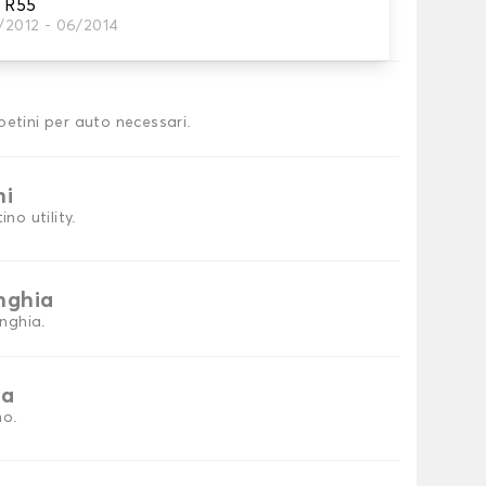
 R55
2/2012 - 06/2014
tini auto
petini per auto necessari.
ni
no utility.
inghia
inghia.
ia
no.