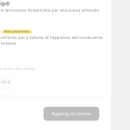
rip®
ra antiscivolo brevettata per una presa ottimale.
o
Raccomandato
rinforzo per il tallone al tappetino del conducente
tezione.
n testo e/o icona
,00 €
Aggiungi al carrello