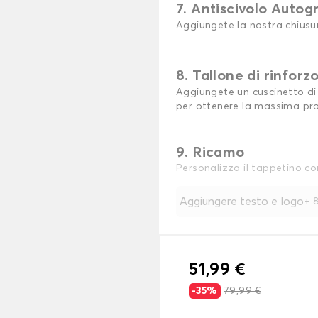
7. Antiscivolo Autog
Aggiungete la nostra chiusu
8. Tallone di rinforz
Aggiungete un cuscinetto di 
per ottenere la massima pro
9. Ricamo
Personalizza il tappetino co
Aggiungere testo e logo
+
8
51,99 €
-35%
79,99 €