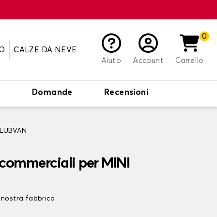
0
O
CALZE DA NEVE
Aiuto
Account
Carrello
o
Domande
Recensioni
 CLUBVAN
i commerciali per MINI
 nostra fabbrica