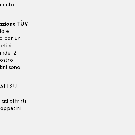
imento
cazione TÜV
lo e
to per un
etini
ande, 2
nostro
ini sono
ALI SU
ad offrirti
tappetini