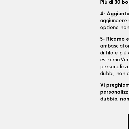
Più di 30 bo
4- Aggiunta 
aggiungere 
opzione non
5- Ricamo e
ambasciatori
di filo e pi
estrema.Veri
personalizzat
dubbi, non e
Vi preghiamo
personalizza
dubbio, non