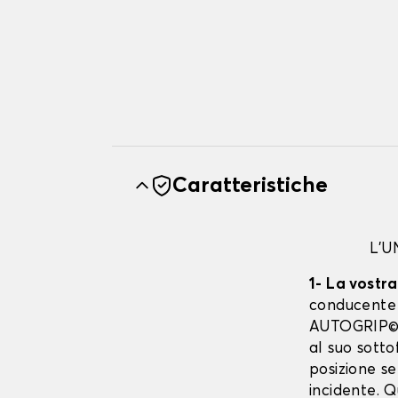
Caratteristiche
L'
1- La vostr
conducente è
AUTOGRIP©. 
al suo sott
posizione se
incidente. 