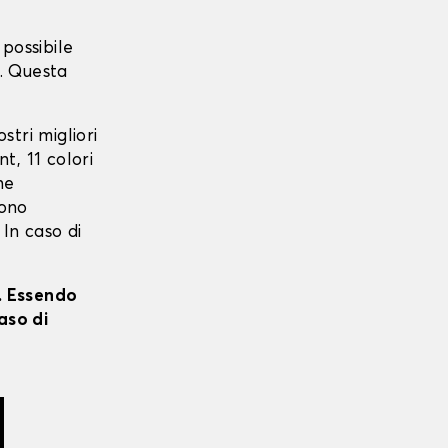
possibile
. Questa
ostri migliori
t, 11 colori
ne
sono
 In caso di
i. Essendo
aso di