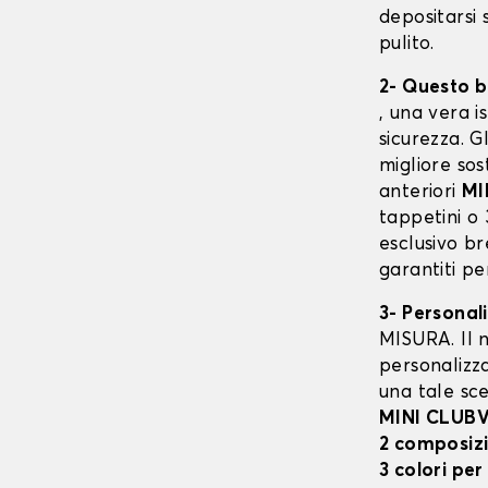
depositarsi 
pulito.
2- Questo b
, una vera i
sicurezza. G
migliore sos
anteriori
MI
tappetini o 
esclusivo b
garantiti pe
3- Personal
MISURA. Il n
personalizza
una tale sce
MINI CLUB
2 composiz
3 colori per