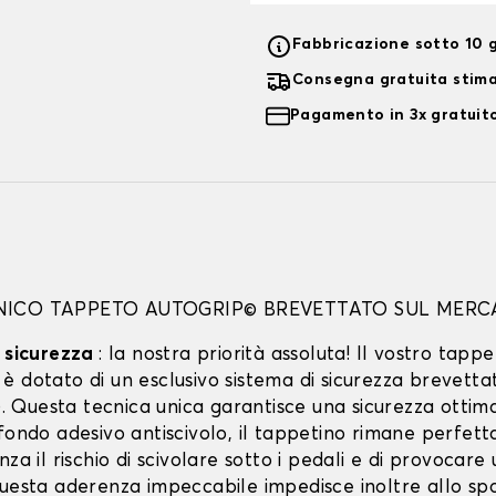
Fabbricazione sotto 10 g
Consegna gratuita stim
Pagamento in 3x gratuito
UNICO TAPPETO AUTOGRIP© BREVETTATO SUL MERC
a sicurezza
: la nostra priorità assoluta! Il vostro tappe
 dotato di un esclusivo sistema di sicurezza brevetta
Questa tecnica unica garantisce una sicurezza ottima
ofondo adesivo antiscivolo, il tappetino rimane perfet
nza il rischio di scivolare sotto i pedali e di provocare
Questa aderenza impeccabile impedisce inoltre allo spo