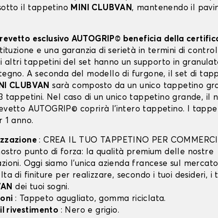
sotto il tappetino
MINI CLUBVAN
, mantenendo il pav
revetto esclusivo AUTOGRIP© beneficia della certifi
stituzione e una garanzia di serietà in termini di control
li altri tappetini del set hanno un supporto in granula
tegno. A seconda del modello di furgone, il set di tapp
NI CLUBVAN
sarà composto da un unico tappetino gr
3 tappetini. Nel caso di un unico tappetino grande, il 
revetto AUTOGRIP© coprirà l'intero tappetino. I tappet
r 1 anno.
izzazione
: CREA IL TUO TAPPETINO PER COMMERCI
ostro punto di forza: la qualità premium delle nostre
zioni. Oggi siamo l’unica azienda francese sul mercato 
lta di finiture per realizzare, secondo i tuoi desideri, i 
VAN
dei tuoi sogni.
ioni
: Tappeto agugliato, gomma riciclata.
 il rivestimento
: Nero e grigio.