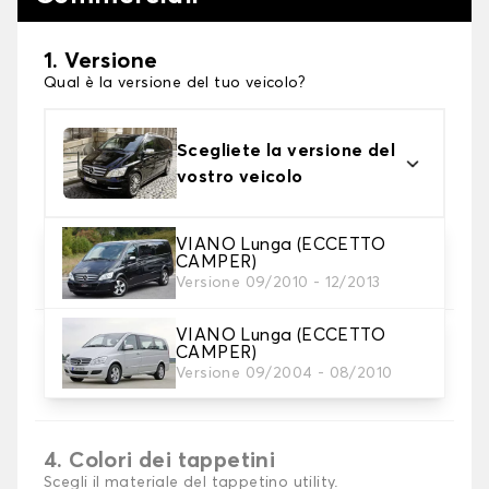
1. Versione
Qual è la versione del tuo veicolo?
Scegliete la versione del
vostro veicolo
VIANO Lunga (ECCETTO
2. Materiale
CAMPER)
Scegli il materiale del tappetini auto
Versione 09/2010 - 12/2013
VIANO Lunga (ECCETTO
3. Set di tappetini
CAMPER)
Selezionare il numero di tappetini per auto
Versione 09/2004 - 08/2010
necessari.
4. Colori dei tappetini
Scegli il materiale del tappetino utility.