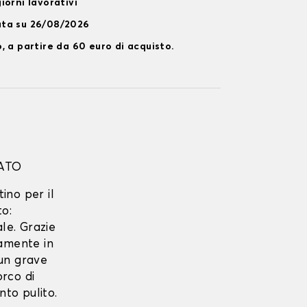
iorni lavorativi
ata su 26/08/2026
, a partire da 60 euro di acquisto.
ATO
tino per il
to:
le. Grazie
tamente in
 un grave
rco di
to pulito.