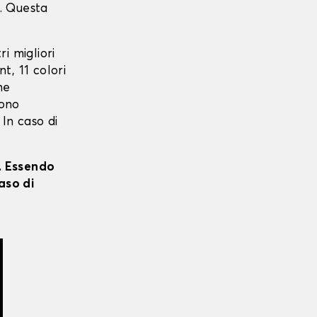
. Questa
ri migliori
t, 11 colori
ne
sono
 In caso di
i. Essendo
aso di