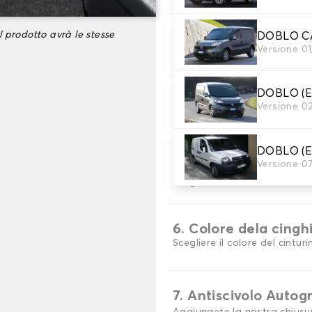
l prodotto avrà le stesse
DOBLO C
3. Set di tappetini
Versione 0
Selezionare il numero di tap
DOBLO (
4. Colori dei tappeti
Versione 0
Scegli il materiale del tappeti
DOBLO (
Versione 0
5. Materiale della c
Scegliere il materiale della c
6. Colore dela cingh
Scegliere il colore del cinturi
7. Antiscivolo Autog