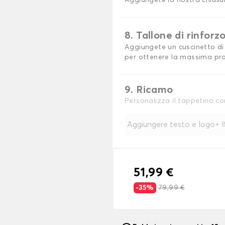
Aggiungete la nostra chiusu
8. Tallone di rinforz
Aggiungete un cuscinetto di 
per ottenere la massima pro
9. Ricamo
Personalizza il tappetino co
Aggiungere testo e logo
+
8
51,99 €
-35%
79,99 €