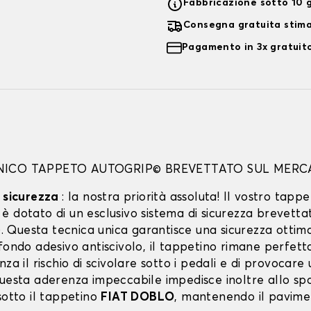
Fabbricazione sotto 10 g
Consegna gratuita stim
Pagamento in 3x gratuito
UNICO TAPPETO AUTOGRIP© BREVETTATO SUL MERC
a sicurezza
: la nostra priorità assoluta! Il vostro tappe
 dotato di un esclusivo sistema di sicurezza brevetta
Questa tecnica unica garantisce una sicurezza ottima
ofondo adesivo antiscivolo, il tappetino rimane perfet
nza il rischio di scivolare sotto i pedali e di provocare
Questa aderenza impeccabile impedisce inoltre allo spo
sotto il tappetino
FIAT DOBLO
, mantenendo il pavimen