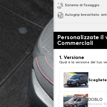
Sistema di fissaggio
Autogrip brevettato: ant
Personalizzate il 
Commerciali
1. Versione
Qual è la versione del tuo ve
Scegliete
2. Materiale
DOBLO
Versione 1
Scegli il materiale del tappe