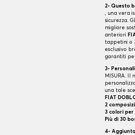
2- Questo b
, una vera i
sicurezza. G
migliore sos
anteriori
FI
tappetini o 
esclusivo b
garantiti pe
3- Personal
MISURA. Il n
personalizza
una tale sce
FIAT DOBL
2 composiz
3 colori per
Più di 30 bo
4- Aggiunta 