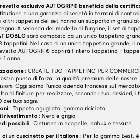
revetto esclusivo AUTOGRIP© beneficia della certifi
stituzione e una garanzia di serietà in termini di control
li altri tappetini del set hanno un supporto in granula
tegno. A seconda del modello di furgone, il set di tapp
AT DOBLO
sarà composto da un unico tappetino grand
3 tappetini. Nel caso di un unico tappetino grande, il 
revetto AUTOGRIP© coprirà l'intero tappetino. I tappet
r 1 anno.
izzazione
: CREA IL TUO TAPPETINO PER COMMERCI
ostro punto di forza: la qualità premium delle nostre
zioni. Oggi siamo l’unica azienda francese sul mercato 
lta di finiture per realizzare, secondo i tuoi desideri, i 
O
dei tuoi sogni.
ioni
: Tappeto agugliato, gomma riciclata.
 il rivestimento
: Nero e grigio.
rdi possibili
: Cinturino in ecopelle, nabuk e tessuto
di un cuscinetto per il tallone
: Per la gamma Best, è 