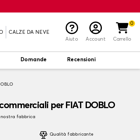
0
O
CALZE DA NEVE
Aiuto
Account
Carrello
o
Domande
Recensioni
 DOBLO
i commerciali per FIAT DOBLO
 nostra fabbrica
Qualità fabbricante