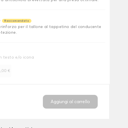
ra antiscivolo brevettata per una presa ottimale.
o
Raccomandato
rinforzo per il tallone al tappetino del conducente
tezione.
n testo e/o icona
,00 €
Aggiungi al carrello