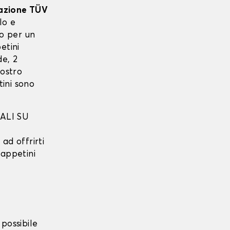
cazione TÜV
lo e
to per un
etini
e, 2
nostro
ini sono
ALI SU
ad offrirti
tappetini
possibile