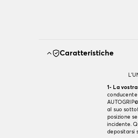
Caratteristiche
L'
1- La vostr
conducente è
AUTOGRIP©. 
al suo sott
posizione se
incidente. 
depositarsi 