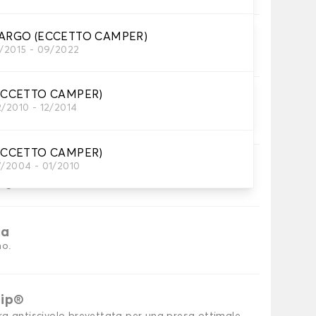
ARGO (ECCETTO CAMPER)
1/2015 - 09/2022
petini per auto necessari.
ECCETTO CAMPER)
ni
2/2010 - 12/2014
no utility.
ECCETTO CAMPER)
7/2004 - 01/2010
inghia
inghia.
ia
no.
rip®