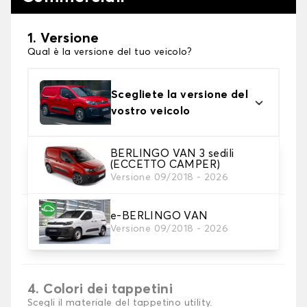
1. Versione
Qual è la versione del tuo veicolo?
Scegliete la versione del
vostro veicolo
BERLINGO VAN 3 sedili
2. Materiale
(ECCETTO CAMPER)
Scegli il materiale del tappetini auto
Versione 09/2018 - 2026
e-BERLINGO VAN
3. Set di tappetini
Versione 09/2018 - 2026
Selezionare il numero di tappetini per auto
necessari.
4. Colori dei tappetini
Scegli il materiale del tappetino utility.