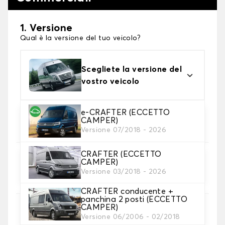
1. Versione
Qual è la versione del tuo veicolo?
Scegliete la versione del
vostro veicolo
e-CRAFTER (ECCETTO
2. Materiale
CAMPER)
Scegli il materiale del tappetini auto
Versione 07/2018 - 2026
CRAFTER (ECCETTO
3. Set di tappetini
CAMPER)
Selezionare il numero di tappetini per auto
Versione 03/2018 - 2026
necessari.
CRAFTER conducente +
panchina 2 posti (ECCETTO
CAMPER)
4. Colori dei tappetini
Versione 06/2006 - 02/2018
Scegli il materiale del tappetino utility.