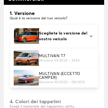
1. Versione
Qual è la versione del tuo veicolo?
Scegliete la versione del
vostro veicolo
2. Materiale
MULTIVAN T7
Versione 01/2022 - 2026
Scegli il materiale del tappetini auto
MULTIVAN (ECCETTO
3. Set di tappetini
CAMPER)
Selezionare il numero di tappetini per auto
Versione 10/2003 - 08/2015
necessari.
4. Colori dei tappetini
Scegli il materiale del tappetino utility.