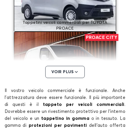
Tappetini veicoli commerciali per TOYOTA
PROACE
PROACE CITY
VOIR PLUS
Tappetini veicoli commerciali per TOYOTA
Il vostro veicolo commerciale è funzionale. Anche
PROACE CITY
l'attrezzatura deve essere funzionale. Il più importante
PROACE CITY Electric
di questi è il
tappeto per veicoli commerciali
.
Dovrebbe essere un rivestimento protettivo per l'interno
del veicolo e un
tappetino in gomma
o in tessuto. La
gamma di
protezioni per pavimenti
dell'auto offerta